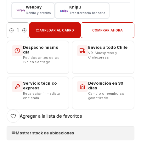
Tipo: Repuesto de Reemplazo
Webpay
Khipu
Modelo: Galaxy A04 - A045
Débito y crédito
Transferencia bancaria
REPUESTOS Y ACCESORIOS PARA SMATPHONE
AGREGAR AL CARRO
COMPRAR AHORA
Cantidad
Despacho mismo
Envíos a todo Chile
día
Vía Bluexpress y
Chilexpress
Pedidos antes de las
12h en Santiago
Servicio técnico
Devolución en 30
express
días
Reparación inmediata
Cambio o reembolso
en tienda
garantizado
Agregar a la lista de favoritos
Mostrar stock de ubicaciones