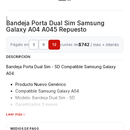
|
Bandeja Porta Dual Sim Samsung
Galaxy A04 A045 Repuesto
$742
Págalo en
3
6
12
cuotas de
/ mes + interés
DESCRIPCIÓN
Bandeja Porta Dual Sim - SD Compatible Samsung Galaxy
A04
Producto Nuevo Genérico
Compatible Samsung Galaxy A04
Modelo: Bandeja Dual Sim - SD
Garantizados 3 meses
Leer más
Características:
Bandeja Porta Sim
MEDIOS DE PAGO