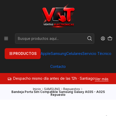
PRODUCTOS
Apple
Samsung
Celulares
Servicio Técnico
Contacto
Despacho mismo día antes de las 12h · Santiago
Ver más
Inicio
SAMSUNG
Repuestos
Bandeja Porta Sim Compatible Samsung Galaxy A03S - A02S
Repuesto