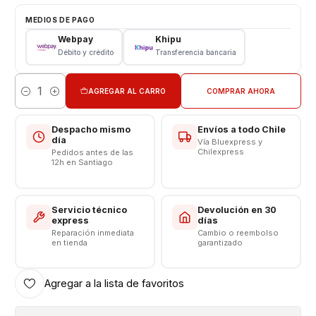
Tipo: Repuesto de Reemplazo
MEDIOS DE PAGO
Modelo: Galaxy A03S - A02S
Webpay
Khipu
Débito y crédito
Transferencia bancaria
REPUESTOS Y ACCESORIOS PARA SMATPHONE
AGREGAR AL CARRO
COMPRAR AHORA
Cantidad
Despacho mismo
Envíos a todo Chile
día
Vía Bluexpress y
Chilexpress
Pedidos antes de las
12h en Santiago
Servicio técnico
Devolución en 30
express
días
Reparación inmediata
Cambio o reembolso
en tienda
garantizado
Agregar a la lista de favoritos