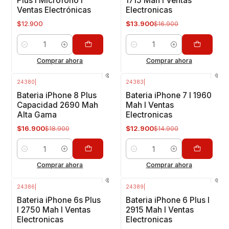
Plus I Micrófono I
1715 Mah I Ventas
Ventas Electrónicas
Electronicas
$12.900
$13.900
$16.900
Cantidad
Cantidad
Comprar ahora
Comprar ahora
24380
|
24383
|
-11%
OFF
-13%
OFF
Bateria iPhone 8 Plus
Bateria iPhone 7 I 1960
Capacidad 2690 Mah
Mah I Ventas
Alta Gama
Electronicas
$16.900
$12.900
$18.900
$14.900
Cantidad
Cantidad
Comprar ahora
Comprar ahora
24386
|
24389
|
-14%
OFF
Bateria iPhone 6s Plus
Bateria iPhone 6 Plus I
I 2750 Mah I Ventas
2915 Mah I Ventas
Electronicas
Electronicas