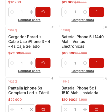
$12.900
$11.900
$13.900
Cantidad
Cantidad
Comprar ahora
Comprar ahora
15945
|
15987
|
-20%
OFF
-16%
OFF
Cargador Pared +
Bateria iPhone 5 I 1440
Cable Usb iPhone 3 - 4
Mah I Ventas
- 4s Caja Sellado
Electronicas
$7.900
$10.900
$9.900
$12.900
Cantidad
Cantidad
Comprar ahora
Comprar ahora
14230
|
14543
|
-16%
OFF
Pantalla Iphone 6s
Bateria iPhone 5c I
Completa Lcd + Táctil
1510 Mah I Instalada
$29.900
$10.900
$12.900
Cantidad
Cantidad