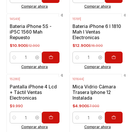
Comprar ahora
Comprar ahora
14549
|
15191
|
-16%
OFF
-24%
OFF
Bateria iPhone 5S -
Bateria iPhone 6 I 1810
iP5C 1560 Mah
Mah I Ventas
Repuesto
Electronicas
$10.900
$12.900
$12.900
$16.900
Cantidad
Cantidad
Comprar ahora
Comprar ahora
15280
|
101644
|
-38%
OFF
Pantalla iPhone 4 Lcd
Mica Vidrio Cámara
+ Táctil Ventas
Trasera Iphone 12
Electronicas
Instalada
$9.990
$4.900
$7.900
Cantidad
Cantidad
Comprar ahora
Comprar ahora