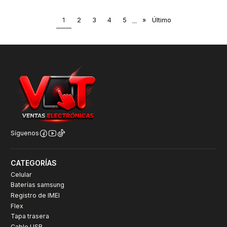
1
2
3
4
5
...
»
Último
Síguenos
CATEGORÍAS
Celular
Baterías samsung
Registro de IMEI
Flex
Tapa trasera
Cable USB