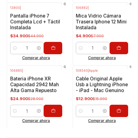
13800
|
106882
|
-22%
OFF
-38%
OFF
Pantalla iPhone 7
Mica Vidrio Cámara
Completa Lcd + Táctil
Trasera Iphone 12 Mini
Instalada
Instalada
$34.900
$4.900
$44.900
$7.900
Cantidad
Cantidad
Comprar ahora
Comprar ahora
106885
|
108540
|
Apple
-14%
OFF
-19%
OFF
Bateria iPhone XR
Cable Original Apple
Capacidad 2942 Mah
Usb a Lightning iPhone
Alta Gama Repuesto
- iPad - Mac Genuino
$24.900
$12.900
$28.900
$15.990
Cantidad
Cantidad
Comprar ahora
Comprar ahora