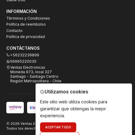
INFORMACIÓN
Términos y Condiciones
Política de reembolso
Contacto
Política de privacidad
CONTÁCTANOS
+56232239899
56995220030
Ventas Electronicas
Moneda 973, local 327
Santiago - Santiago Centro
Región Metropolitana - Chile
Utilizamos cookies
Este sitio web utiliza cookies para
garantizar que obtengas la mejor
experiencia.
2026 Ventas Electrónicas.
ACEPTAR TODO
Todos los derechos reservados. Desarrollado por
TeamDigital.cl