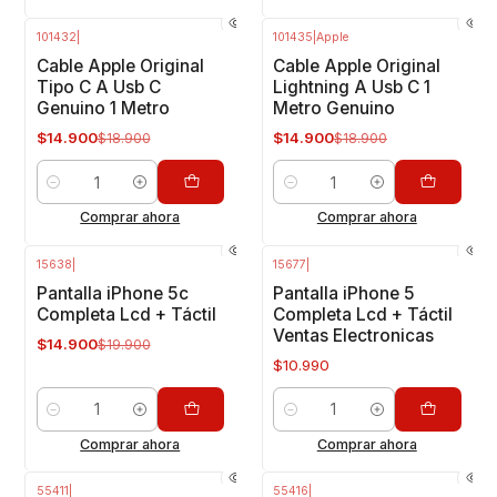
101432
|
101435
|
Apple
-21%
OFF
-21%
OFF
Cable Apple Original
Cable Apple Original
Tipo C A Usb C
Lightning A Usb C 1
Genuino 1 Metro
Metro Genuino
$14.900
$14.900
$18.900
$18.900
Cantidad
Cantidad
Comprar ahora
Comprar ahora
15638
|
15677
|
-25%
OFF
Pantalla iPhone 5c
Pantalla iPhone 5
Completa Lcd + Táctil
Completa Lcd + Táctil
Ventas Electronicas
$14.900
$19.900
$10.990
Cantidad
Cantidad
Comprar ahora
Comprar ahora
55411
|
55416
|