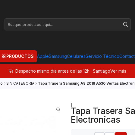
PRODUCTOS
Apple
Samsung
Celulares
Servicio Técnico
Contac
Despacho mismo día antes de las 12h · Santiago
Ver más
io
SIN CATEGORIA
Tapa Trasera Samsung A8 2018 A530 Ventas Electron
|
Tapa Trasera S
Electronicas