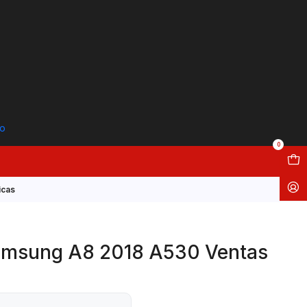
to
0
icas
amsung A8 2018 A530 Ventas