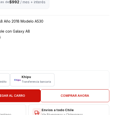
$992
tas de
/ mes + interés
A8 Año 2018 Modelo A530
ble con Galaxy A8
8
Khipu
rédito
Transferencia bancaria
tes de rematar
EGAR AL CARRO
COMPRAR AHORA
Envíos a todo Chile
Santiago
Vía Bluexpress y Chilexpress