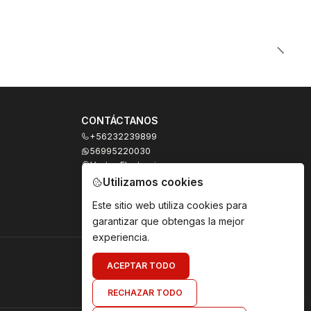
CONTÁCTANOS
+56232239899
56995220030
Ventas Electronicas
Moneda 973, local 327
Utilizamos cookies
Santiago - Santiago Centro
Región Metropolitana - Chile
Este sitio web utiliza cookies para
garantizar que obtengas la mejor
experiencia.
ACEPTAR TODO
RECHAZAR TODO