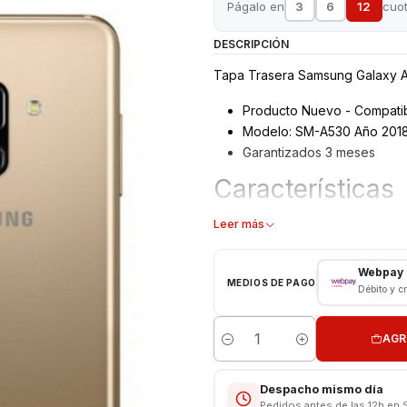
Págalo en
3
6
12
cuo
DESCRIPCIÓN
Tapa Trasera Samsung Galaxy 
Producto Nuevo - Compati
Modelo: SM-A530 Año 201
Garantizados 3 meses
Características
Tapa Trasera Samsung
Leer más
Tipo: Vidrio
Modelo: SM-A530
Webpay
MEDIOS DE PAGO
Color: CONSULTAR
Débito y c
Consulte colores disponibles an
AGR
Cantidad
Despacho mismo día
Pedidos antes de las 12h en 