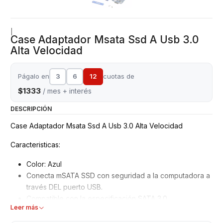
|
Case Adaptador Msata Ssd A Usb 3.0
Alta Velocidad
Págalo en
3
6
12
cuotas de
$1333
/ mes + interés
DESCRIPCIÓN
Case Adaptador Msata Ssd A Usb 3.0 Alta Velocidad
Caracteristicas:
Color: Azul
Conecta mSATA SSD con seguridad a la computadora a
través DEL puerto USB.
Compatible con la especificación SATA 3.0.
Leer más
Cumple con la especificación USB 3.0.
Soporta transferencia de datos de hasta 5.0 Gb/s.