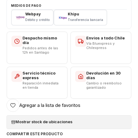
Soporta 27mm SSD de media altura y 50mm de altura
MEDIOS DE PAGO
total.
Webpay
Khipu
Sin la capacidad limitada para tarjeta SSD.
Débito y crédito
Transferencia bancaria
Fácil de instalar y no requiere drivers.
No hay energía adicional necesaria.
Despacho mismo
Envíos a todo Chile
Apoyar la función de arranque.
día
Vía Bluexpress y
Chilexpress
Soporta Plug & Play y Hot-Swapping.
Pedidos antes de las
12h en Santiago
Soporta cualquier SISTEMA OPERATIVO, como
Ventanas, mueca de dolor, Mac y Linux etc
Tenga en cuenta que es compatible con mSATA Mini
Servicio técnico
Devolución en 30
PCI-E SATA SSD solamente. no es compatible con Mini
express
días
Reparación inmediata
Cambio o reembolso
PCI-E PATA, 1.8 Micro SATA y SSD Airbook.
en tienda
garantizado
Somos VENTAS ELECTRONICAS
Agregar a la lista de favoritos
Mostrar stock de ubicaciones
COMPARTIR ESTE PRODUCTO