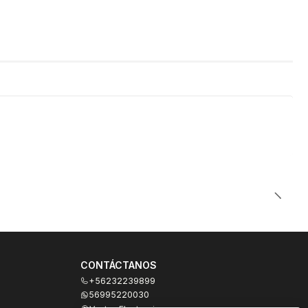
CONTÁCTANOS
+56232239899
56995220030