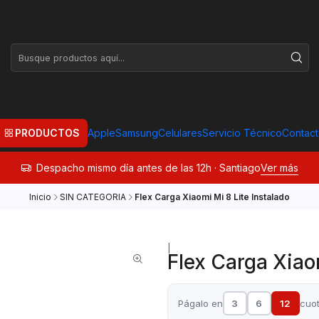
PRODUCTOS
Apple
Samsung
Celulares
Servicio Técnico
Contac
Despacho mismo día antes de las 12h · Santiago
Ver más
Inicio
SIN CATEGORIA
Flex Carga Xiaomi Mi 8 Lite Instalado
|
Flex Carga Xiaom
Págalo en
3
6
12
cuo