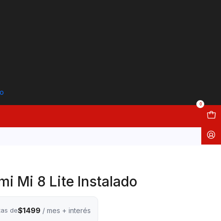
to
0
i Mi 8 Lite Instalado
$1499
tas de
/ mes + interés