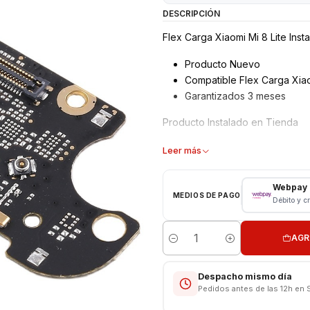
DESCRIPCIÓN
Flex Carga Xiaomi Mi 8 Lite Inst
Producto Nuevo
Compatible Flex Carga Xiaom
Garantizados 3 meses
Producto Instalado en Tienda
Somos VENTAS ELECTRONICAS
Leer más
Webpay
MEDIOS DE PAGO
Débito y c
AGR
Cantidad
Despacho mismo día
Pedidos antes de las 12h en 