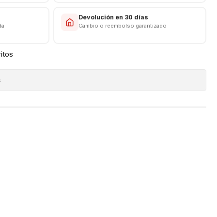
s
Devolución en 30 días
da
Cambio o reembolso garantizado
ritos
s