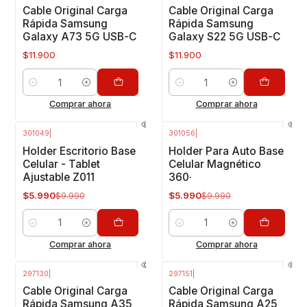
Cable Original Carga
Cable Original Carga
Rápida Samsung
Rápida Samsung
Galaxy A73 5G USB-C
Galaxy S22 5G USB-C
$11.900
$11.900
Cantidad
Cantidad
Comprar ahora
Comprar ahora
301049
|
301056
|
-40%
OFF
-40%
OFF
Holder Escritorio Base
Holder Para Auto Base
Celular - Tablet
Celular Magnético
Ajustable Z011
360·
$5.990
$5.990
$9.990
$9.990
Cantidad
Cantidad
Comprar ahora
Comprar ahora
297130
|
297151
|
Cable Original Carga
Cable Original Carga
Rápida Samsung A35
Rápida Samsung A25