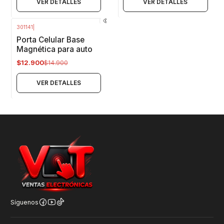
VER DETALLES
VER DETALLES
301141
|
-13%
OFF
Porta Celular Base
Agotado
Magnética para auto
$12.900
$14.900
VER DETALLES
Síguenos