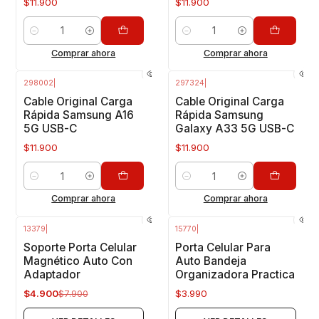
$11.900
$11.900
Cantidad
Cantidad
Comprar ahora
Comprar ahora
298002
|
297324
|
Cable Original Carga
Cable Original Carga
Rápida Samsung A16
Rápida Samsung
5G USB-C
Galaxy A33 5G USB-C
$11.900
$11.900
Cantidad
Cantidad
Comprar ahora
Comprar ahora
13379
|
15770
|
-38%
OFF
Agotado
Soporte Porta Celular
Porta Celular Para
Agotado
Magnético Auto Con
Auto Bandeja
Adaptador
Organizadora Practica
$4.900
$3.990
$7.900