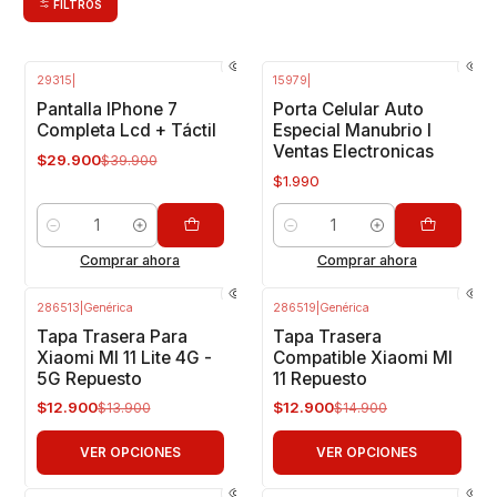
FILTROS
29315
|
15979
|
-25%
OFF
Pantalla IPhone 7
Porta Celular Auto
Completa Lcd + Táctil
Especial Manubrio I
Ventas Electronicas
$29.900
$39.900
$1.990
Cantidad
Cantidad
Comprar ahora
Comprar ahora
286513
|
Genérica
286519
|
Genérica
-7%
OFF
-13%
OFF
Tapa Trasera Para
Tapa Trasera
Xiaomi MI 11 Lite 4G -
Compatible Xiaomi MI
5G Repuesto
11 Repuesto
$12.900
$12.900
$13.900
$14.900
VER OPCIONES
VER OPCIONES