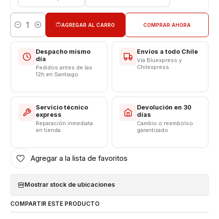
ESTABLECIDAS PARA UNA COMPRA SEGURA Y
GARANTIZADA
[http://listado.mercadolibre.cl/_CustId_144066650]
AGREGAR AL CARRO
COMPRAR AHORA
Cantidad
Despacho mismo
Envíos a todo Chile
día
Vía Bluexpress y
Chilexpress
Pedidos antes de las
12h en Santiago
Servicio técnico
Devolución en 30
express
días
Reparación inmediata
Cambio o reembolso
en tienda
garantizado
Agregar a la lista de favoritos
Mostrar stock de ubicaciones
COMPARTIR ESTE PRODUCTO