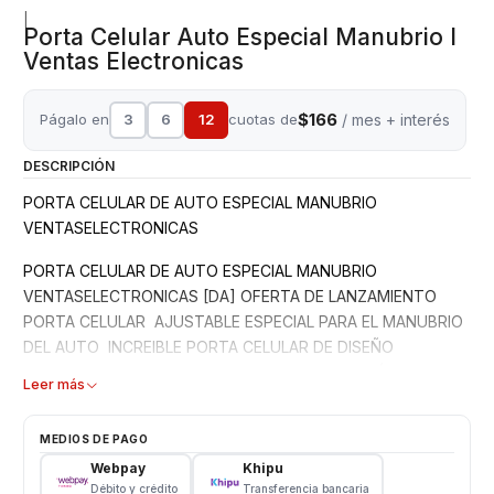
|
Porta Celular Auto Especial Manubrio I
Ventas Electronicas
$166
Págalo en
3
6
12
cuotas de
/ mes + interés
DESCRIPCIÓN
PORTA CELULAR DE AUTO ESPECIAL MANUBRIO
VENTASELECTRONICAS
PORTA CELULAR DE AUTO ESPECIAL MANUBRIO
VENTASELECTRONICAS [DA] OFERTA DE LANZAMIENTO
PORTA CELULAR AJUSTABLE ESPECIAL PARA EL MANUBRIO
DEL AUTO INCREIBLE PORTA CELULAR DE DISEÑO
COMPACTO LIGERO, FUERTE Y CONFIABLE NO SÍ REQUIEREN
Leer más
HERRAMIENTAS – FÁCIL DE INSTALAR Y FÁCIL DE QUITAR
ANCHO DE DISPOSITIVOS ADECUADOS PARA CELULARES DE
MEDIOS DE PAGO
54MM-75MM IPHONE SAMSUNG LG HTC SONY ETC
Webpay
Khipu
PREFIERA ADQUIRIR PRODUCTOS A EMPRESAS
Débito y crédito
Transferencia bancaria