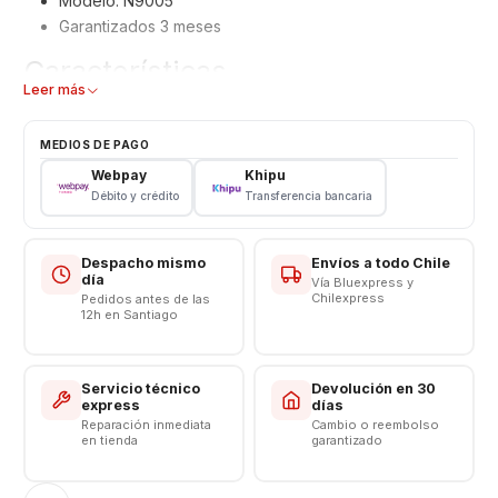
Modelo: N9005
Garantizados 3 meses
Características
Leer más
Pantalla Samsung
Tipo: LCD + Touch
MEDIOS DE PAGO
Modelo: N9005 - Color: Negro
Webpay
Khipu
Débito y crédito
Transferencia bancaria
Valor No incluye instalación
Somos VENTAS ELECTRONICAS
Despacho mismo
Envíos a todo Chile
día
Vía Bluexpress y
Chilexpress
Pedidos antes de las
12h en Santiago
Servicio técnico
Devolución en 30
express
días
Reparación inmediata
Cambio o reembolso
en tienda
garantizado