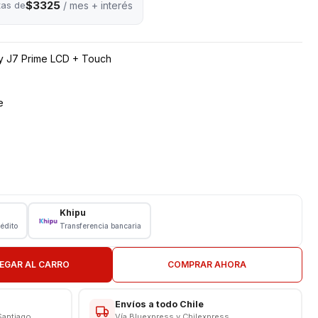
$3325
tas de
/ mes + interés
xy J7 Prime LCD + Touch
e
il
Khipu
rédito
Transferencia bancaria
EGAR AL CARRO
COMPRAR AHORA
Envíos a todo Chile
Santiago
Vía Bluexpress y Chilexpress