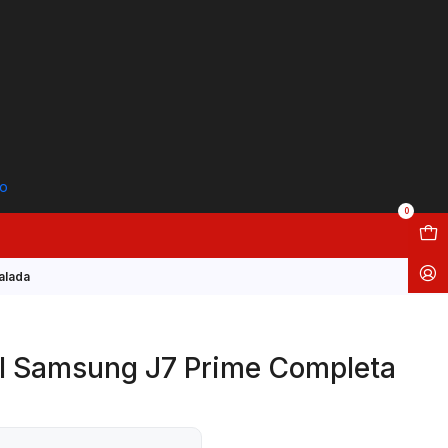
to
0
alada
al Samsung J7 Prime Completa