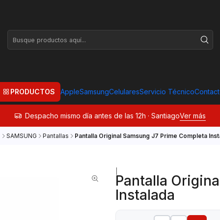
PRODUCTOS
Apple
Samsung
Celulares
Servicio Técnico
Contac
Despacho mismo día antes de las 12h · Santiago
Ver más
o
SAMSUNG
Pantallas
Pantalla Original Samsung J7 Prime Completa Inst
|
Pantalla Origin
Instalada