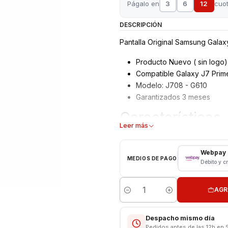
Págalo en
3
6
12
cuo
DESCRIPCIÓN
Pantalla Original Samsung Gala
Producto Nuevo ( sin logo)
Compatible Galaxy J7 Prim
Modelo: J708 - G610
Garantizados 3 meses
Características
Leer más
Pantalla Samsung LCD y táct
Tipo: LCD + Touch
Webpay
MEDIOS DE PAGO
Modelo: Galaxy J7 Prime
Débito y c
Color: NEGRO
AGR
Valor Incluye Instalación
Cantidad
Somos VENTAS ELECTRONICAS
Despacho mismo día
Pedidos antes de las 12h en 