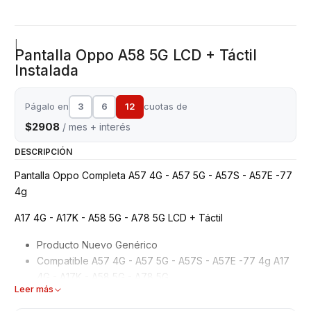
|
Pantalla Oppo A58 5G LCD + Táctil
Instalada
Págalo en
3
6
12
cuotas de
$2908
/ mes + interés
DESCRIPCIÓN
Pantalla Oppo Completa A57 4G - A57 5G - A57S - A57E -77
4g
A17 4G - A17K - A58 5G - A78 5G LCD + Táctil
Producto Nuevo Genérico
Compatible A57 4G - A57 5G - A57S - A57E -77 4g A17
4G - A17K - A58 5G - A78 5G
Leer más
Modelo: LCD + Táctil
Garantizados 6 meses