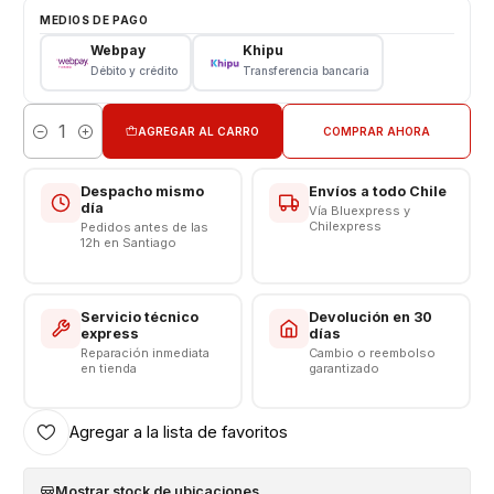
MEDIOS DE PAGO
Características
Webpay
Khipu
Débito y crédito
Transferencia bancaria
Pantalla Oppo
Tipo: LCD + Touch
Modelo: Oppo A57 4G - A57 5G - A57S - A57E -77 4g
AGREGAR AL CARRO
COMPRAR AHORA
Cantidad
A17 4G - A17K - A58 5G - A78 5G
Despacho mismo
Envíos a todo Chile
día
Vía Bluexpress y
VALOR INCLUYE INSTALACIÓN EN TIENDA
Chilexpress
Pedidos antes de las
12h en Santiago
Respaldo VENTAS ELECTRONICAS
Servicio técnico
Devolución en 30
express
días
Reparación inmediata
Cambio o reembolso
en tienda
garantizado
Agregar a la lista de favoritos
Mostrar stock de ubicaciones