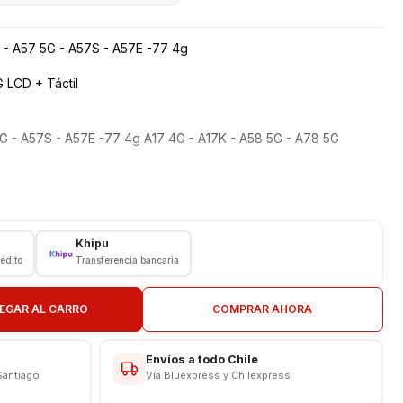
 - A57 5G - A57S - A57E -77 4g
 LCD + Táctil
G - A57S - A57E -77 4g A17 4G - A17K - A58 5G - A78 5G
Khipu
rédito
Transferencia bancaria
7 5G - A57S - A57E -77 4g
EGAR AL CARRO
COMPRAR AHORA
G
Envíos a todo Chile
N TIENDA
Santiago
Vía Bluexpress y Chilexpress
CAS