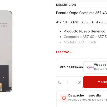
DESCRIPCIÓN
Pantalla Oppo Completa A57 4G
A17 4G - A17K - A58 5G - A78 5G
Producto Nuevo Genérico
Compatible A57 4G - A57 5
Modelo: LCD + Táctil
Garantizados 6 meses
Leer más
Características
Webpay
Pantalla Oppo
MEDIOS DE PAGO
Débito y c
Tipo: LCD + Touch
Modelo: Oppo A57 4G - A5
AGR
Cantidad
A17 4G - A17K - A58 5G - A78 5
Despacho mismo día
VALOR INCLUYE INSTALACIÓN E
Pedidos antes de las 12h en 
Respaldo VENTAS ELECTRONI