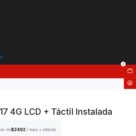
to
0
17 4G LCD + Táctil Instalada
$2492
tas de
/ mes + interés