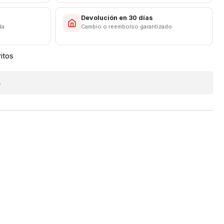
s
Devolución en 30 días
da
Cambio o reembolso garantizado
ritos
s