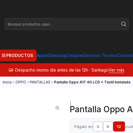
PRODUCTOS
Apple
Samsung
Celulares
Servicio Técnico
Contac
Despacho mismo día antes de las 12h · Santiago
Ver más
Inicio
OPPO
PANTALLAS
Pantalla Oppo A17 4G LCD + Táctil Instalada
|
Pantalla Oppo A
Págalo en
3
6
12
cuo