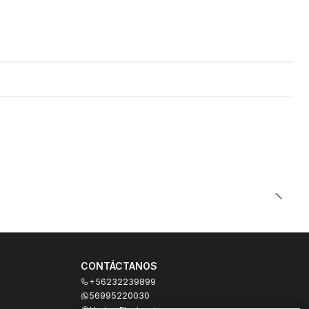
CONTÁCTANOS
+56232239899
56995220030