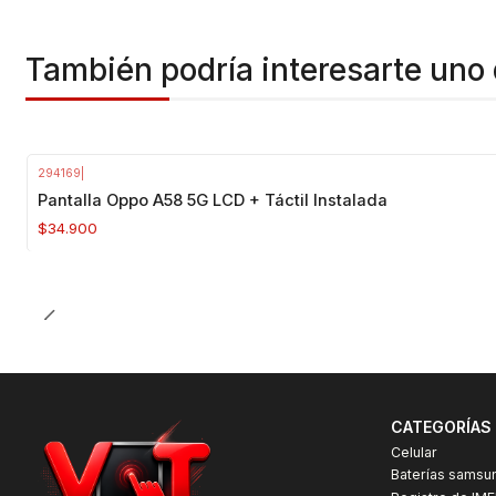
También podría interesarte uno 
294169
|
Pantalla Oppo A58 5G LCD + Táctil Instalada
$34.900
CATEGORÍAS
Celular
Baterías samsu