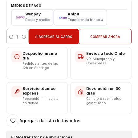
Pantalla Xiaomi
MEDIOS DE PAGO
Tipo: LCD + Touch Negra
Webpay
Khipu
Modelo: Redmi Note 11 4G - Note 11s - Poco M4 Pro
Débito y crédito
Transferencia bancaria
VALOR NO INCLUYE INSTALACIÓN
AGREGAR AL CARRO
COMPRAR AHORA
Cantidad
Respaldo VENTAS ELECTRONICAS
Despacho mismo
Envíos a todo Chile
día
Vía Bluexpress y
Chilexpress
Pedidos antes de las
12h en Santiago
Servicio técnico
Devolución en 30
express
días
Reparación inmediata
Cambio o reembolso
en tienda
garantizado
Agregar a la lista de favoritos
Mostrar stock de ubicaciones