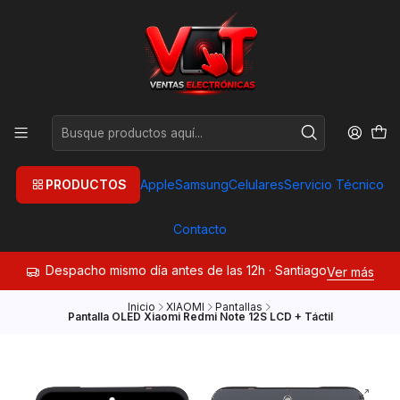
PRODUCTOS
Apple
Samsung
Celulares
Servicio Técnico
Contacto
Despacho mismo día antes de las 12h · Santiago
Ver más
Inicio
XIAOMI
Pantallas
Pantalla OLED Xiaomi Redmi Note 12S LCD + Táctil