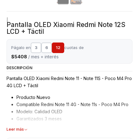
|
Pantalla OLED Xiaomi Redmi Note 12S
LCD + Táctil
Págalo en
3
6
12
cuotas de
$5408
/ mes + interés
DESCRIPCIÓN
Pantalla OLED Xiaomi Redmi Note 11 - Note 11S - Poco M4 Pro
4G LCD + Táctil
Producto Nuevo
Compatible Redmi Note 11 4G - Note 11s - Poco M4 Pro
Modelo: Calidad OLED
Garantizados 3 meses
Características
Leer más