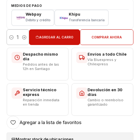
Pantalla Xiaomi
MEDIOS DE PAGO
Tipo: LCD + Touch Negra
Webpay
Khipu
Modelo: Redmi Note 11 4G - Note 11s - Poco M4 Pro
Débito y crédito
Transferencia bancaria
VALOR INCLUYE INSTALACIÓN
AGREGAR AL CARRO
COMPRAR AHORA
Cantidad
Respaldo VENTAS ELECTRONICAS
Despacho mismo
Envíos a todo Chile
día
Vía Bluexpress y
Chilexpress
Pedidos antes de las
12h en Santiago
Servicio técnico
Devolución en 30
express
días
Reparación inmediata
Cambio o reembolso
en tienda
garantizado
Agregar a la lista de favoritos
Mostrar stock de ubicaciones