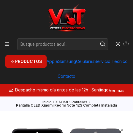
PRODUCTOS
Apple
Samsung
Celulares
Servicio Técnico
Contacto
Despacho mismo día antes de las 12h · Santiago
Ver más
Inicio
XIAOMI
Pantallas
Pantalla OLED Xiaomi Redmi Note 12S Completa Instalada