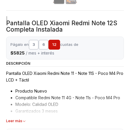
|
Pantalla OLED Xiaomi Redmi Note 12S
Completa Instalada
Págalo en
3
6
12
cuotas de
$5825
/ mes + interés
DESCRIPCIÓN
Pantalla OLED Xiaomi Redmi Note 11 - Note 11S - Poco M4 Pro
LCD + Táctil
Producto Nuevo
Compatible Redmi Note 11 4G - Note 11s - Poco M4 Pro
Modelo: Calidad OLED
Garantizados 3 meses
Características
Leer más