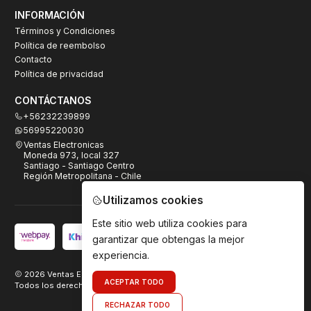
INFORMACIÓN
Términos y Condiciones
Política de reembolso
Contacto
Política de privacidad
CONTÁCTANOS
+56232239899
56995220030
Ventas Electronicas
Moneda 973, local 327
Santiago - Santiago Centro
Región Metropolitana - Chile
Utilizamos cookies
Este sitio web utiliza cookies para
garantizar que obtengas la mejor
experiencia.
2026 Ventas Electrónicas.
ACEPTAR TODO
Todos los derechos reservados. Desarrollado por
TeamDigital.cl
RECHAZAR TODO