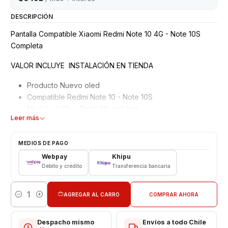
DESCRIPCIÓN
Pantalla Compatible Xiaomi Redmi Note 10 4G - Note 10S
Completa
VALOR INCLUYE INSTALACIÓN EN TIENDA
Producto Nuevo oled
Compatible Redmi Note 10 - Note 10S
Modelo: LCD + Táctil Alta calidad
Leer más
Garantizados 3 meses
Características
MEDIOS DE PAGO
Webpay
Khipu
Pantalla Para Xiaomi
Débito y crédito
Transferencia bancaria
Tipo: LCD + Touch
Color: Negro
AGREGAR AL CARRO
COMPRAR AHORA
Cantidad
VALOR INCLUYE INSTALACIÓN EN TIENDA
Respaldo VENTAS ELECTRONICAS
Despacho mismo
Envíos a todo Chile