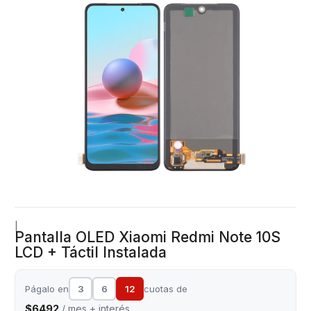
|
Pantalla OLED Xiaomi Redmi Note 10S
LCD + Táctil Instalada
Págalo en
3
6
12
cuotas de
$6492
/ mes + interés