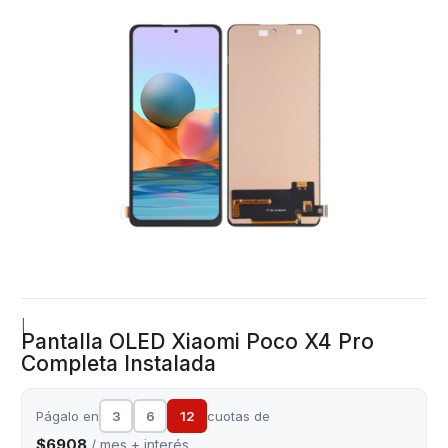
|
Pantalla OLED Xiaomi Poco X4 Pro
Completa Instalada
Págalo en
3
6
12
cuotas de
$6908
/ mes + interés