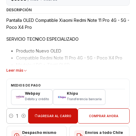
DESCRIPCIÓN
Pantalla OLED Compatible Xiaomi Redmi Note 11 Pro 4G - 5G -
Poco X4 Pro
SERVICIO TECNICO ESPECIALIZADO
Producto Nuevo OLED
Compatible Redmi Note 11 Pro 4G - 5G - Poco X4 Pro
Modelo: LDC + Táctil OLED
Leer más
Garantizados 6 meses
Características
MEDIOS DE PAGO
Webpay
Khipu
Pantalla Para Xiaomi
Débito y crédito
Transferencia bancaria
Tipo: LCD + Touch
Modelo: Redmi Note 11 Pro 4G - 5G - Poco X4 Pro
AGREGAR AL CARRO
COMPRAR AHORA
Cantidad
VALOR INCLUYE INSTALACION EN TIENDA
Respaldo VENTAS ELECTRONICAS
Despacho mismo
Envíos a todo Chile