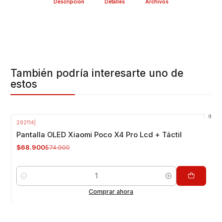
Descripción
Detalles
Archivos
También podría interesarte uno de
estos
292114
|
-8%
OFF
Pantalla OLED Xiaomi Poco X4 Pro Lcd + Táctil
$68.900
$74.900
Cantidad
Comprar ahora