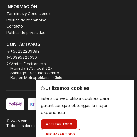
INFORMACIÓN
Términos y Condiciones
Política de reembolso
Contacto
Política de privacidad
CONTÁCTANOS
+56232239899
56995220030
Ventas Electronicas
Moneda 973, local 327
Santiago - Santiago Centro
Región Metropolitana - Chile
Utilizamos cookies
Este sitio web utiliza cookies para
garantizar que obtengas la mejor
experiencia.
2026 Ventas Electrónicas.
ACEPTAR TODO
Todos los derechos reservados. Desarrollado por
TeamDigital.cl
RECHAZAR TODO