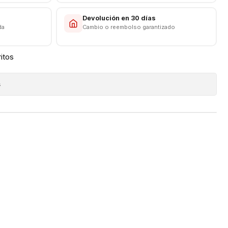
s
Devolución en 30 días
da
Cambio o reembolso garantizado
ritos
s