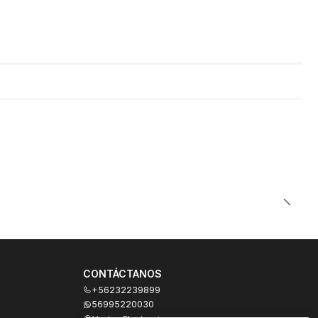
CONTÁCTANOS
+56232239899
56995220030