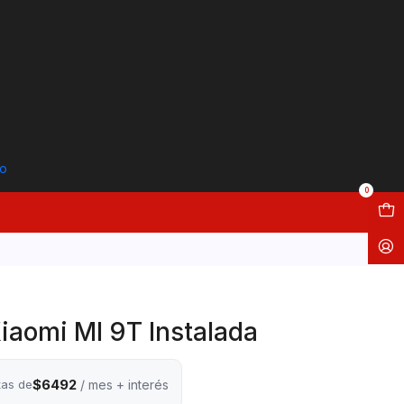
to
0
iaomi MI 9T Instalada
$6492
tas de
/ mes + interés