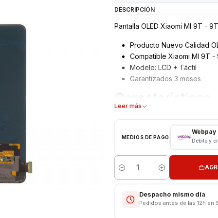
DESCRIPCIÓN
Pantalla OLED Xiaomi MI 9T - 9T
Producto Nuevo Calidad O
Compatible Xiaomi MI 9T -
Modelo: LCD + Táctil
Garantizados 3 meses
Características
Leer más
Pantalla Xiaomi
Tipo: LCD + Touch
Webpay
MEDIOS DE PAGO
Modelo: MI 9T - 9T Pro
Débito y c
huella en pantalla
AGR
Cantidad
Respaldo VENTAS ELECTRONI
Despacho mismo día
Pedidos antes de las 12h en 