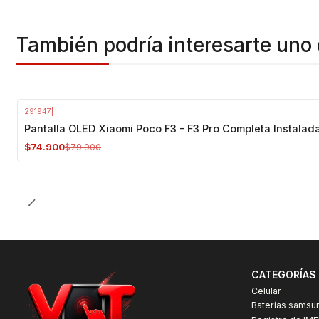
También podría interesarte uno 
291947
|
-6%
OFF
Pantalla OLED Xiaomi Poco F3 - F3 Pro Completa Instalad
$74.900
$79.900
CATEGORÍAS
Celular
Baterías samsu