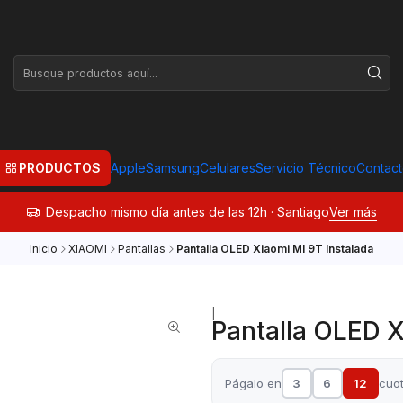
PRODUCTOS
Apple
Samsung
Celulares
Servicio Técnico
Contac
Despacho mismo día antes de las 12h · Santiago
Ver más
Inicio
XIAOMI
Pantallas
Pantalla OLED Xiaomi MI 9T Instalada
|
Pantalla OLED X
Págalo en
3
6
12
cuo