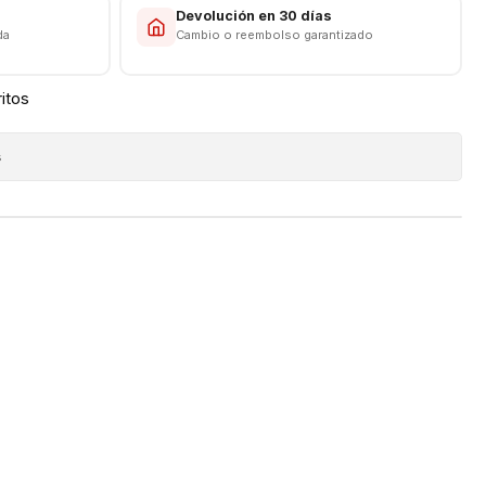
s
Devolución en 30 días
da
Cambio o reembolso garantizado
ritos
s