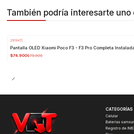
También podría interesarte uno 
291947
|
-6%
OFF
Pantalla OLED Xiaomi Poco F3 - F3 Pro Completa Instalad
$74.900
$79.900
CATEGORÍAS
Celular
Baterías samsu
Registro de IME