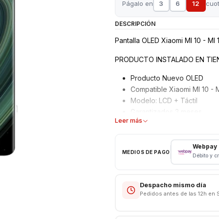
Págalo en
3
6
12
cuo
DESCRIPCIÓN
Pantalla OLED Xiaomi MI 10 - MI 
PRODUCTO INSTALADO EN TIE
Producto Nuevo OLED
Compatible Xiaomi MI 10 - 
Modelo: LCD + Táctil
Garantizados 3 meses
Leer más
Características
Webpay
Pantalla Xiaomi OLED
MEDIOS DE PAGO
Débito y c
Tipo: LCD + Touch
Modelo: MI 10 - MI 10 Pro 5
Despacho mismo día
VALOR INCLUYE INSTALACION E
Pedidos antes de las 12h en 
Respaldo VENTAS ELECTRONI