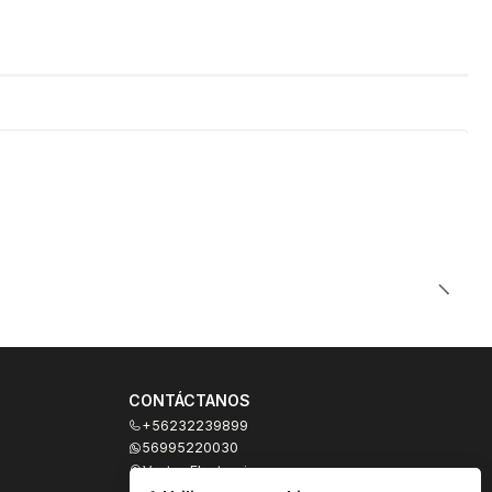
CONTÁCTANOS
+56232239899
56995220030
Ventas Electronicas
Moneda 973, local 327