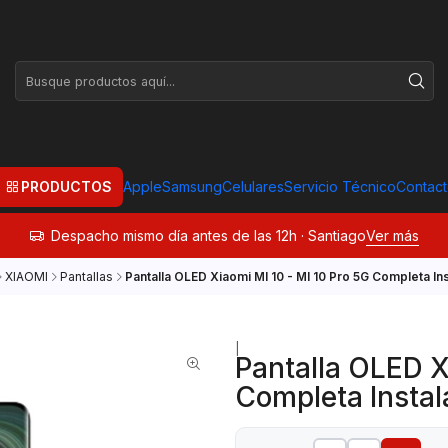
PRODUCTOS
Apple
Samsung
Celulares
Servicio Técnico
Contac
Despacho mismo día antes de las 12h · Santiago
Ver más
XIAOMI
Pantallas
Pantalla OLED Xiaomi MI 10 - MI 10 Pro 5G Completa In
|
Pantalla OLED X
Completa Instal