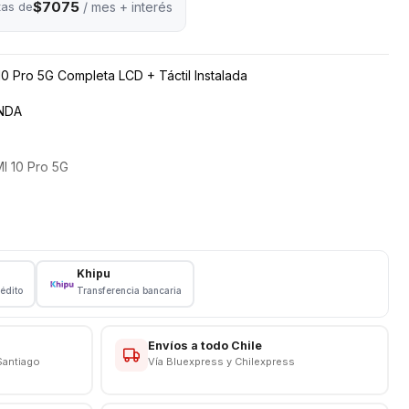
$7075
tas de
/ mes + interés
10 Pro 5G Completa LCD + Táctil Instalada
NDA
MI 10 Pro 5G
Khipu
rédito
Transferencia bancaria
G
Envíos a todo Chile
N TIENDA
Santiago
Vía Bluexpress y Chilexpress
CAS