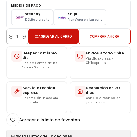
Tipo: LCD + Touch
MEDIOS DE PAGO
Color: Negro
Webpay
Khipu
Débito y crédito
Transferencia bancaria
VALOR INCLUYE INSTALACION EN TIENDA
Respaldo VENTAS ELECTRONICAS
AGREGAR AL CARRO
COMPRAR AHORA
Cantidad
Despacho mismo
Envíos a todo Chile
día
Vía Bluexpress y
Chilexpress
Pedidos antes de las
12h en Santiago
Servicio técnico
Devolución en 30
express
días
Reparación inmediata
Cambio o reembolso
en tienda
garantizado
Agregar a la lista de favoritos
Mostrar stock de ubicaciones