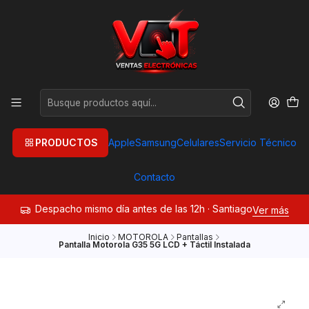
PRODUCTOS
Apple
Samsung
Celulares
Servicio Técnico
Contacto
Despacho mismo día antes de las 12h · Santiago
Ver más
Inicio
MOTOROLA
Pantallas
Pantalla Motorola G35 5G LCD + Táctil Instalada