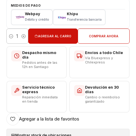
Tipo: LCD + Touch
MEDIOS DE PAGO
Color: Negro
Webpay
Khipu
Débito y crédito
Transferencia bancaria
VALOR INCLUYE INSTALACION EN TIENDA
Respaldo VENTAS ELECTRONICAS
AGREGAR AL CARRO
COMPRAR AHORA
Cantidad
Despacho mismo
Envíos a todo Chile
día
Vía Bluexpress y
Chilexpress
Pedidos antes de las
12h en Santiago
Servicio técnico
Devolución en 30
express
días
Reparación inmediata
Cambio o reembolso
en tienda
garantizado
Agregar a la lista de favoritos
Mostrar stock de ubicaciones