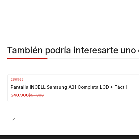
También podría interesarte uno 
286962
|
-29%
OFF
Pantalla INCELL Samsung A31 Completa LCD + Táctil
$40.900
$57.900