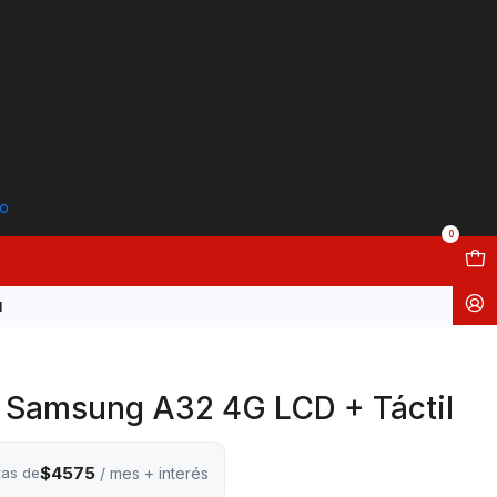
to
0
l
L Samsung A32 4G LCD + Táctil
$4575
tas de
/ mes + interés