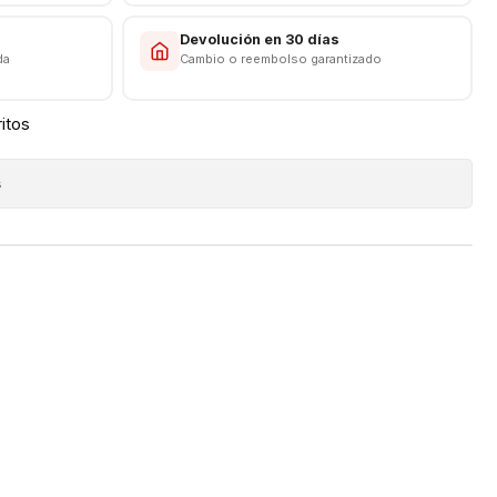
s
Devolución en 30 días
da
Cambio o reembolso garantizado
ritos
s