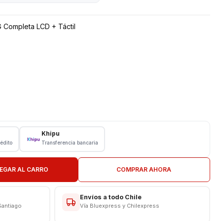
 Completa LCD + Táctil
Khipu
rédito
Transferencia bancaria
EGAR AL CARRO
COMPRAR AHORA
ON EN TIENDA
CAS
Envíos a todo Chile
Santiago
Vía Bluexpress y Chilexpress