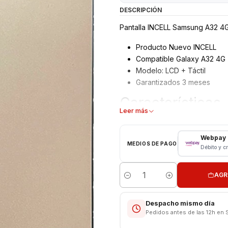
DESCRIPCIÓN
Pantalla INCELL Samsung A32 4G
Producto Nuevo INCELL
Compatible Galaxy A32 4G
Modelo: LCD + Táctil
Garantizados 3 meses
Características
Leer más
Pantalla Samsung INCELL
Tipo: LCD + Touch
Webpay
MEDIOS DE PAGO
Modelo: A32 4G
Débito y c
Color: Negro
AGR
VALOR NO INCLUYE INSTALACI
Cantidad
Respaldo VENTAS ELECTRONI
Despacho mismo día
Pedidos antes de las 12h en 