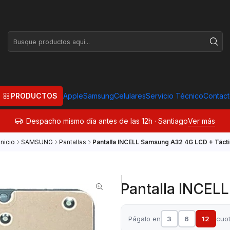
PRODUCTOS
Apple
Samsung
Celulares
Servicio Técnico
Contac
Despacho mismo día antes de las 12h · Santiago
Ver más
Inicio
SAMSUNG
Pantallas
Pantalla INCELL Samsung A32 4G LCD + Tácti
|
Pantalla INCEL
Págalo en
3
6
12
cuo