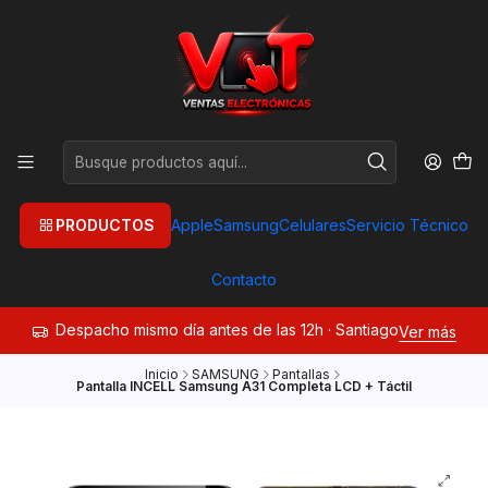
PRODUCTOS
Apple
Samsung
Celulares
Servicio Técnico
Contacto
Despacho mismo día antes de las 12h · Santiago
Ver más
Inicio
SAMSUNG
Pantallas
Pantalla INCELL Samsung A31 Completa LCD + Táctil