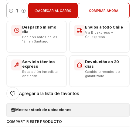
VALOR NO INCLUYE INSTALACION EN TIENDA
AGREGAR AL CARRO
COMPRAR AHORA
Cantidad
Respaldo VENTAS ELECTRONICAS
Despacho mismo
Envíos a todo Chile
día
Vía Bluexpress y
Chilexpress
Pedidos antes de las
12h en Santiago
Servicio técnico
Devolución en 30
express
días
Reparación inmediata
Cambio o reembolso
en tienda
garantizado
Agregar a la lista de favoritos
Mostrar stock de ubicaciones
COMPARTIR ESTE PRODUCTO