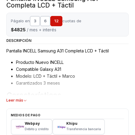
Completa LCD + Táctil
Págalo en
3
6
12
cuotas de
$4825
/ mes + interés
DESCRIPCIÓN
Pantalla INCELL Samsung A31 Completa LCD + Táctil
Producto Nuevo INCELL
Compatible Galaxy A31
Modelo: LCD + Táctil + Marco
Garantizados 3 meses
Características
Leer más
Pantalla Samsung INCELL
Tipo: LCD + Touch + Marco
MEDIOS DE PAGO
Modelo: A31
Webpay
Khipu
Color: Negro
Débito y crédito
Transferencia bancaria