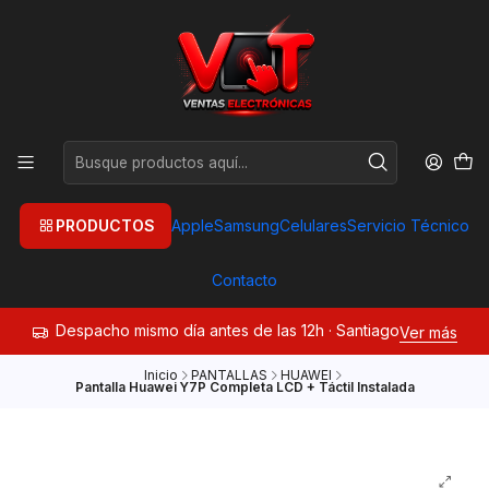
PRODUCTOS
Apple
Samsung
Celulares
Servicio Técnico
Contacto
Despacho mismo día antes de las 12h · Santiago
Ver más
Inicio
PANTALLAS
HUAWEI
Pantalla Huawei Y7P Completa LCD + Táctil Instalada