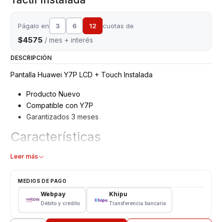
Págalo en
3
6
12
cuotas de
$4575
/ mes + interés
DESCRIPCIÓN
Pantalla Huawei Y7P LCD + Touch Instalada
Producto Nuevo
Compatible con Y7P
Garantizados 3 meses
Características
Producto Garantizado
Leer más
Completa LCD + Táctil
MEDIOS DE PAGO
Valor INCLUYE Instalación
Webpay
Khipu
Somos VENTAS ELECTRONICAS
Débito y crédito
Transferencia bancaria