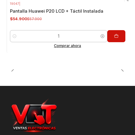
19047
|
-5%
OFF
Pantalla Huawei P20 LCD + Táctil Instalada
$54.900
$57.900
Cantidad
Comprar ahora