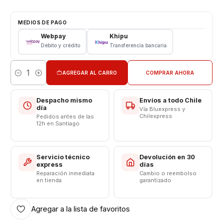
Tipo: LCD + Touch
Color: Negro
MEDIOS DE PAGO
Webpay
Khipu
VALOR INCLUYE INSTALACIÓN
Débito y crédito
Transferencia bancaria
Somos VENTAS ELECTRONICAS
AGREGAR AL CARRO
COMPRAR AHORA
Cantidad
Despacho mismo
Envíos a todo Chile
día
Vía Bluexpress y
Chilexpress
Pedidos antes de las
12h en Santiago
Servicio técnico
Devolución en 30
express
días
Reparación inmediata
Cambio o reembolso
en tienda
garantizado
Agregar a la lista de favoritos