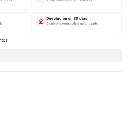
-------------
s
Devolución en 30 días
da
Cambio o reembolso garantizado
ritos
s