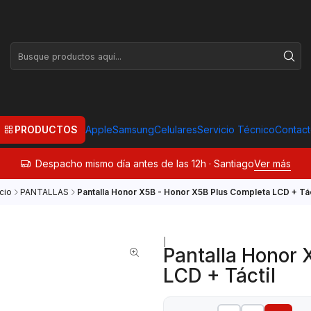
PRODUCTOS
Apple
Samsung
Celulares
Servicio Técnico
Contac
Despacho mismo día antes de las 12h · Santiago
Ver más
icio
PANTALLAS
Pantalla Honor X5B - Honor X5B Plus Completa LCD + Tác
|
Pantalla Honor 
LCD + Táctil