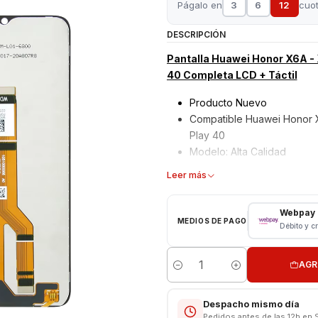
Págalo en
3
6
12
cuo
DESCRIPCIÓN
Pantalla Huawei Honor X6A - X
40 Completa LCD + Táctil
Producto Nuevo
Compatible Huawei Honor X6
Play 40
Modelo: Alta Calidad
Garantizados 6 meses
Leer más
Características
Webpay
MEDIOS DE PAGO
Pantalla Honor
Débito y c
Tipo: LCD + Touch
Modelo: Honor X6A - X6A Pl
AGR
Color: Negro
Cantidad
CONSULTE POR INSTALACION
Despacho mismo día
Pedidos antes de las 12h en 