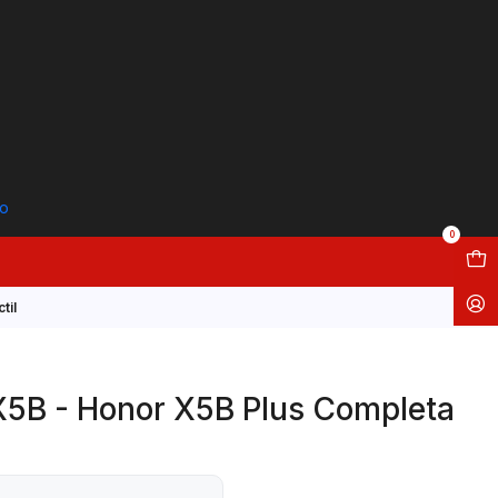
to
0
til
X5B - Honor X5B Plus Completa