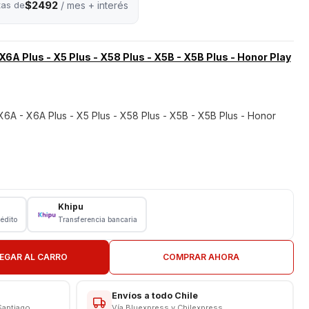
$2492
tas de
/ mes + interés
6A Plus - X5 Plus - X58 Plus - X5B - X5B Plus - Honor Play
A - X6A Plus - X5 Plus - X58 Plus - X5B - X5B Plus - Honor
Khipu
rédito
Transferencia bancaria
us - X5 Plus - X58 Plus - X5B - X5B Plus - Honor Play 40
EGAR AL CARRO
COMPRAR AHORA
 EN TIENDA
Envíos a todo Chile
Santiago
Vía Bluexpress y Chilexpress