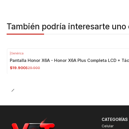
También podría interesarte uno 
|
Genérica
-33%
OFF
Pantalla Honor X6A - Honor X6A Plus Completa LCD + Táct
$19.900
$29.900
CATEGORÍAS
Celular