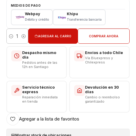
Características
MEDIOS DE PAGO
Webpay
Khipu
Pantalla Honor
Débito y crédito
Transferencia bancaria
Tipo: LCD + Touch
Modelo: Honor X6A - X6A Plus - X5 Plus - X58 Plus -
AGREGAR AL CARRO
COMPRAR AHORA
X5B - X5B Plus - Honor Play 40
Cantidad
Color: Negro
Despacho mismo
Envíos a todo Chile
CONSULTE POR INSTALACION EN TIENDA
día
Vía Bluexpress y
Chilexpress
Pedidos antes de las
12h en Santiago
-------------------------------------------
Servicio técnico
Devolución en 30
express
días
Reparación inmediata
Cambio o reembolso
en tienda
garantizado
Agregar a la lista de favoritos
Mostrar stock de ubicaciones