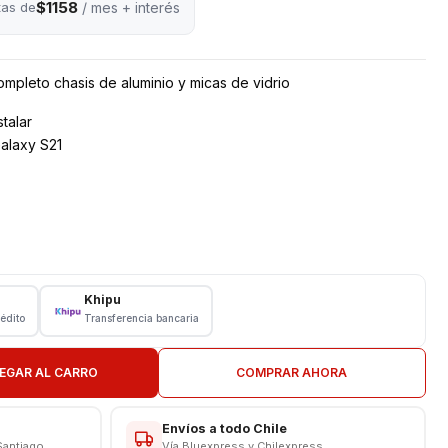
$1158
tas de
/ mes + interés
mpleto chasis de aluminio y micas de vidrio
talar
alaxy S21
de camara
Khipu
rédito
Transferencia bancaria
. VISITANOS PARA INSTALAR
EGAR AL CARRO
COMPRAR AHORA
CAS
Envíos a todo Chile
Santiago
Vía Bluexpress y Chilexpress