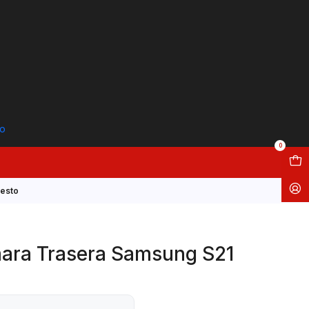
to
0
esto
ara Trasera Samsung S21