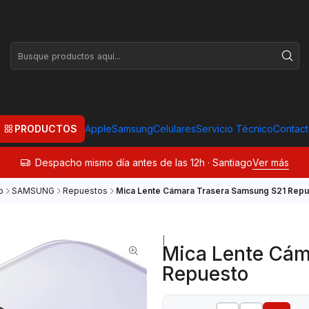
PRODUCTOS
Apple
Samsung
Celulares
Servicio Técnico
Contac
Despacho mismo día antes de las 12h · Santiago
Ver más
o
SAMSUNG
Repuestos
Mica Lente Cámara Trasera Samsung S21 Repu
|
Mica Lente Cám
Repuesto