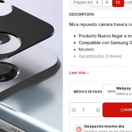
Págalo en
3
6
12
cuo
DESCRIPCIÓN
Mica repuesto camara trasera co
Producto Nuevo llegar e ins
Compatible con Samsung G
Modelo:
Garantizados 3 meses
Características
Leer más
chasis de aluminio
Tipo: completo con micas 
Webpay
MEDIOS DE PAGO
Modelo: s21 normal
Débito y c
SOMOS SERVICIO TECNICO 
AGR
Respaldo VENTAS ELECTRONI
Cantidad
Despacho mismo día
Pedidos antes de las 12h en 