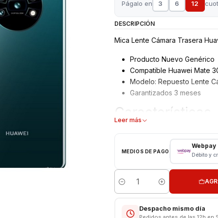
Págalo en
3
6
12
cuo
DESCRIPCIÓN
Mica Lente Cámara Trasera Hua
Producto Nuevo Genérico
Compatible Huawei Mate 3
Modelo: Repuesto Lente C
Garantizados 3 meses
Características
Leer más
MIca Lente Cámara Traser
Tipo: Repuesto MICA SIN 
Webpay
MEDIOS DE PAGO
Modelo: Mate 30 Pro
Débito y c
VALOR NO INCLUYE INSTALACI
AGR
Cantidad
Respaldo VENTAS ELECTRONI
Despacho mismo día
Pedidos antes de las 12h en 