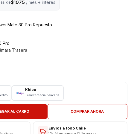
$1075
tas de
/ mes + interés
wei Mate 30 Pro Repuesto
0 Pro
ámara Trasera
a Samsung
ADHESIVO
Khipu
rédito
Transferencia bancaria
ON EN TIENDA
EGAR AL CARRO
COMPRAR AHORA
CAS
Envíos a todo Chile
Santiago
Vía Bluexpress y Chilexpress