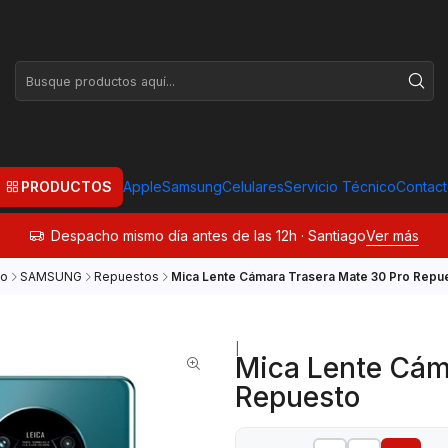
PRODUCTOS
Apple
Samsung
Celulares
Servicio Técnico
Contac
Despacho mismo día antes de las 12h · Santiago
Ver más
io
SAMSUNG
Repuestos
Mica Lente Cámara Trasera Mate 30 Pro Repu
|
Mica Lente Cám
Repuesto