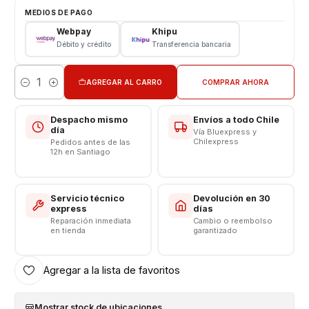
Tipo: Repuesto
MEDIOS DE PAGO
Modelo: S911
Webpay
Khipu
Débito y crédito
Transferencia bancaria
"CONSULTE POR INSTALACION EN TIENDA"
---------------------------------------------
AGREGAR AL CARRO
COMPRAR AHORA
Cantidad
Despacho mismo
Envíos a todo Chile
día
Vía Bluexpress y
Chilexpress
Pedidos antes de las
12h en Santiago
Servicio técnico
Devolución en 30
express
días
Reparación inmediata
Cambio o reembolso
en tienda
garantizado
Agregar a la lista de favoritos
Mostrar stock de ubicaciones