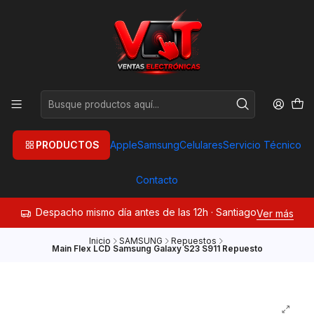
PRODUCTOS
Apple
Samsung
Celulares
Servicio Técnico
Contacto
Despacho mismo día antes de las 12h · Santiago
Ver más
Inicio
SAMSUNG
Repuestos
Main Flex LCD Samsung Galaxy S23 S911 Repuesto