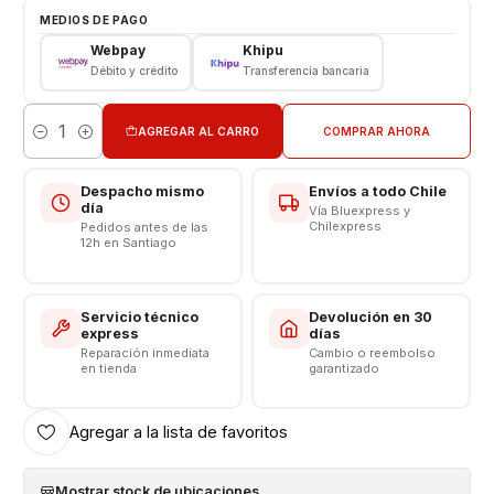
Tipo: Repuesto
MEDIOS DE PAGO
Modelo: S911
Webpay
Khipu
Débito y crédito
Transferencia bancaria
CONSULTE POR INSTALACION EN TIENDA
Respaldo VENTAS ELECTRONICAS
AGREGAR AL CARRO
COMPRAR AHORA
Cantidad
Despacho mismo
Envíos a todo Chile
día
Vía Bluexpress y
Chilexpress
Pedidos antes de las
12h en Santiago
Servicio técnico
Devolución en 30
express
días
Reparación inmediata
Cambio o reembolso
en tienda
garantizado
Agregar a la lista de favoritos
Mostrar stock de ubicaciones