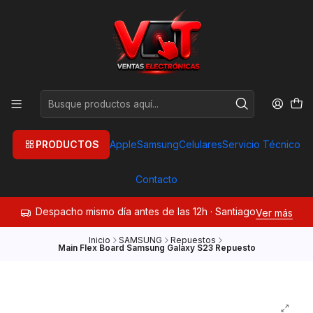
PRODUCTOS
Apple
Samsung
Celulares
Servicio Técnico
Contacto
Despacho mismo día antes de las 12h · Santiago
Ver más
Inicio
SAMSUNG
Repuestos
Main Flex Board Samsung Galaxy S23 Repuesto