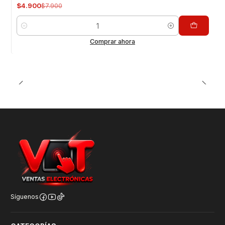
$4.900
$7.900
Cantidad
Comprar ahora
Síguenos