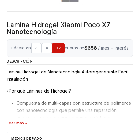
|
Lamina Hidrogel Xiaomi Poco X7
Nanotecnología
$658
Págalo en
3
6
12
cuotas de
/ mes + interés
DESCRIPCIÓN
Lamina Hidrogel de Nanotecnología Autoregenerante Fácil
Instalación
¿Por qué Láminas de Hidrogel?
Compuesta de multi-capas con estructura de polímeros
con nanotecnología que permite una reparación
automática de pequeños rasguños en 2 horas.
Leer más
Mejor adaptación y absorción de golpes, debido a su
superficie blanda y moldeable.
No interfiere en el reconocimiento de la huella dactilar
MEDIOS DE PAGO