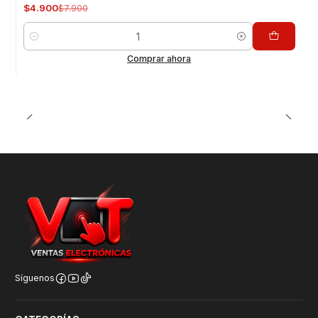
$4.900
$7.900
Cantidad
Comprar ahora
Síguenos