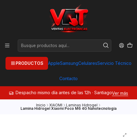
PRODUCTOS
Apple
Samsung
Celulares
Servicio Técnico
Contacto
Despacho mismo día antes de las 12h · Santiago
Ver más
Inicio
XIAOMI
Laminas Hidrogel
Lamina Hidrogel Xiaomi Poco M6 4G Nanotecnología