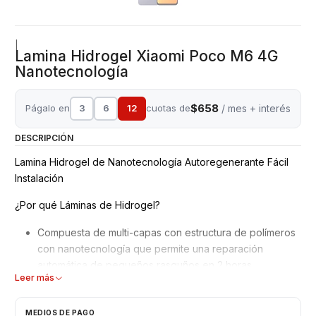
|
Lamina Hidrogel Xiaomi Poco M6 4G
Nanotecnología
$658
Págalo en
3
6
12
cuotas de
/ mes + interés
DESCRIPCIÓN
Lamina Hidrogel de Nanotecnología Autoregenerante Fácil
Instalación
¿Por qué Láminas de Hidrogel?
Compuesta de multi-capas con estructura de polímeros
con nanotecnología que permite una reparación
automática de pequeños rasguños en 2 horas.
Leer más
Mejor adaptación y absorción de golpes, debido a su
superficie blanda y moldeable.
No interfiere en el reconocimiento de la huella dactilar
MEDIOS DE PAGO