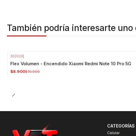
También podría interesarte uno 
302029
|
-18%
OFF
Flex Volumen - Encendido Xiaomi Redmi Note 10 Pro 5G
$8.900
$10.900
CATEGORÍAS
Celular