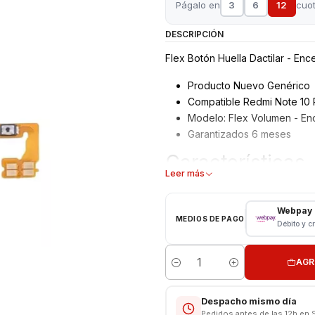
Págalo en
3
6
12
cuo
DESCRIPCIÓN
Flex Botón Huella Dactilar - En
Producto Nuevo Genérico
Compatible Redmi Note 10 
Modelo: Flex Volumen - En
Garantizados 6 meses
Características
Leer más
Flex Volumen - Encendido
Modelo: Redmi Note 10 Pro
Webpay
MEDIOS DE PAGO
Débito y c
CONSULTE POR INSTALACION E
Respaldo VENTAS ELECTRONI
AGR
Cantidad
Despacho mismo día
Pedidos antes de las 12h en 