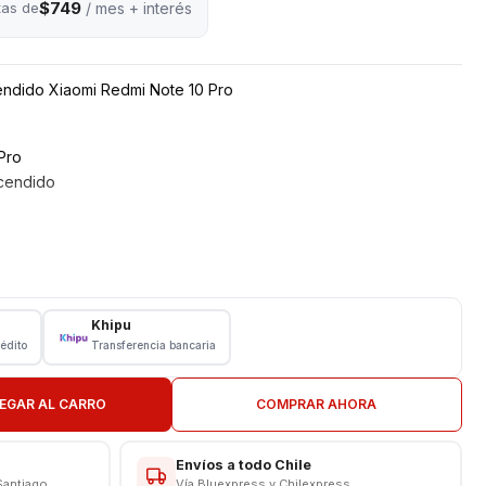
$749
tas de
/ mes + interés
cendido Xiaomi Redmi Note 10 Pro
Pro
cendido
Khipu
rédito
Transferencia bancaria
N TIENDA
CAS
EGAR AL CARRO
COMPRAR AHORA
Envíos a todo Chile
Santiago
Vía Bluexpress y Chilexpress