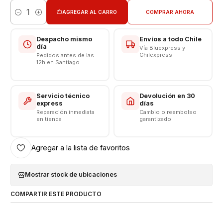
CONSULTE POR INSTALACION EN TIENDA
AGREGAR AL CARRO
COMPRAR AHORA
Cantidad
Respaldo VENTAS ELECTRONICAS
Despacho mismo
Envíos a todo Chile
día
Vía Bluexpress y
Chilexpress
Pedidos antes de las
12h en Santiago
Servicio técnico
Devolución en 30
express
días
Reparación inmediata
Cambio o reembolso
en tienda
garantizado
Agregar a la lista de favoritos
Mostrar stock de ubicaciones
COMPARTIR ESTE PRODUCTO