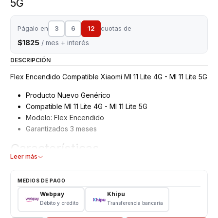
5G
Págalo en
3
6
12
cuotas de
$1825
/ mes + interés
DESCRIPCIÓN
Flex Encendido Compatible Xiaomi MI 11 Lite 4G - MI 11 Lite 5G
Producto Nuevo Genérico
Compatible MI 11 Lite 4G - MI 11 Lite 5G
Modelo: Flex Encendido
Garantizados 3 meses
Características
Leer más
Flex Encendido - Huella
Tipo: Repuesto
MEDIOS DE PAGO
Modelo: MI 11 Lite 4G - MI 11 Lite 5G
Webpay
Khipu
Débito y crédito
Transferencia bancaria
Color Negro