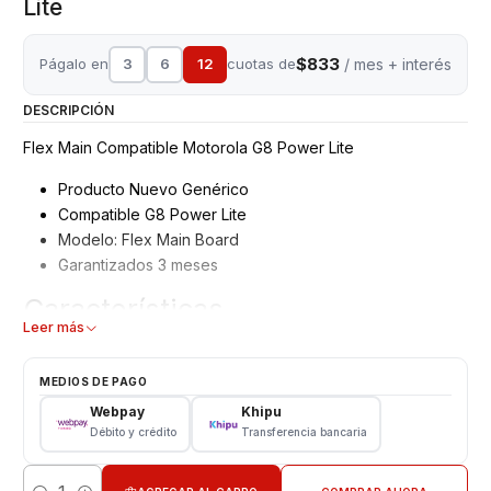
Lite
$833
Págalo en
3
6
12
cuotas de
/ mes + interés
DESCRIPCIÓN
Flex Main Compatible Motorola G8 Power Lite
Producto Nuevo Genérico
Compatible G8 Power Lite
Modelo: Flex Main Board
Garantizados 3 meses
Características
Leer más
Flex Main
Tipo: Repuesto
MEDIOS DE PAGO
Modelo: G8 Power Lite
Webpay
Khipu
Débito y crédito
Transferencia bancaria
CONSULTE POR INSTALACION EN TIENDA
Respaldo VENTAS ELECTRONICAS