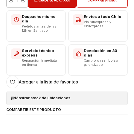
AGREGAR AL CARRO
COMPRAR AHORA
Cantidad
Despacho mismo
Envíos a todo Chile
día
Vía Bluexpress y
Chilexpress
Pedidos antes de las
12h en Santiago
Servicio técnico
Devolución en 30
express
días
Reparación inmediata
Cambio o reembolso
en tienda
garantizado
Agregar a la lista de favoritos
Mostrar stock de ubicaciones
COMPARTIR ESTE PRODUCTO