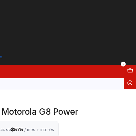
to
0
d Motorola G8 Power
$575
tas de
/ mes + interés