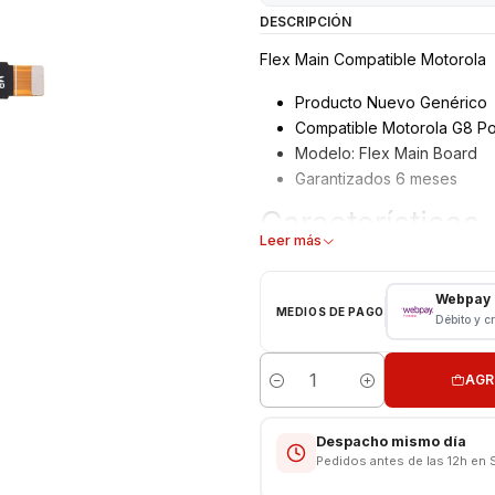
DESCRIPCIÓN
Flex Main Compatible Motorola
Producto Nuevo Genérico
Compatible Motorola G8 P
Modelo: Flex Main Board
Garantizados 6 meses
Características
Leer más
Flex Main Reemplazo
Tipo: Repuesto
Webpay
MEDIOS DE PAGO
Débito y c
CONSULTE POR INSTALACIÓN E
Respaldo VENTAS ELECTRONI
AGR
Cantidad
Despacho mismo día
Pedidos antes de las 12h en 