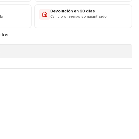
s
Devolución en 30 días
da
Cambio o reembolso garantizado
ritos
s