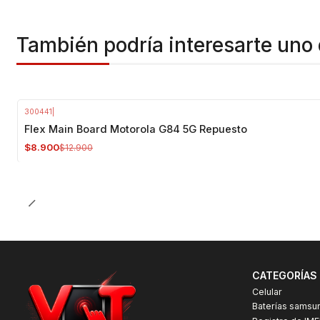
También podría interesarte uno 
300441
|
-31%
OFF
Flex Main Board Motorola G84 5G Repuesto
$8.900
$12.900
CATEGORÍAS
Celular
Baterías samsu