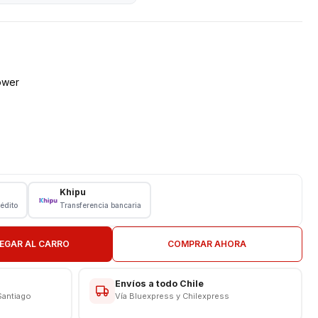
ower
Khipu
rédito
Transferencia bancaria
N TIENDA
CAS
EGAR AL CARRO
COMPRAR AHORA
Envíos a todo Chile
Santiago
Vía Bluexpress y Chilexpress