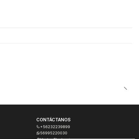
CONTÁCTANOS
+56232239899
56995220030