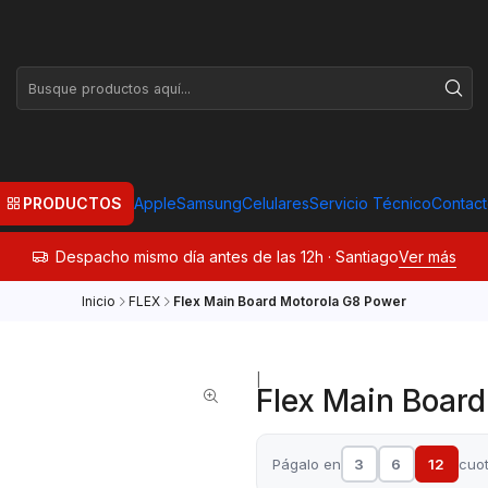
PRODUCTOS
Apple
Samsung
Celulares
Servicio Técnico
Contac
Despacho mismo día antes de las 12h · Santiago
Ver más
Inicio
FLEX
Flex Main Board Motorola G8 Power
|
Flex Main Boar
Págalo en
3
6
12
cuo