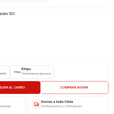
Redmi 10C
iaomi
Khipu
rédito
Transferencia bancaria
DA
CAS
EGAR AL CARRO
COMPRAR AHORA
Envíos a todo Chile
Santiago
Vía Bluexpress y Chilexpress