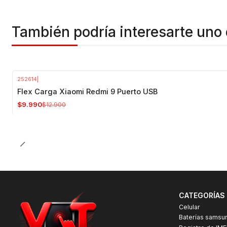
También podría interesarte uno 
252614
|
-23%
OFF
Flex Carga Xiaomi Redmi 9 Puerto USB
$9.990
$12.900
CATEGORÍAS
Celular
Baterías samsu