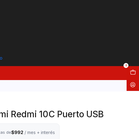
to
0
omi Redmi 10C Puerto USB
$992
tas de
/ mes + interés