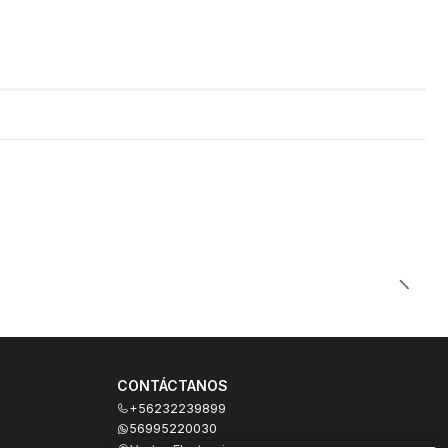
CONTÁCTANOS
+56232239899
56995220030