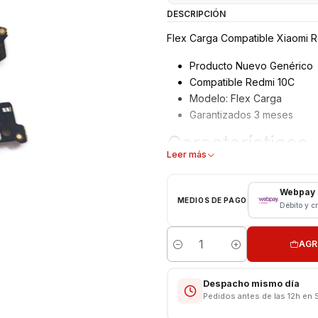
DESCRIPCIÓN
Flex Carga Compatible Xiaomi 
Producto Nuevo Genérico
Compatible Redmi 10C
Modelo: Flex Carga
Garantizados 3 meses
Características
Leer más
Flex Carga - Puerto USB X
Tipo: Repuesto
Webpay
MEDIOS DE PAGO
Débito y c
COTICE INSTALACIÓN EN TIEN
Respaldo VENTAS ELECTRONI
AGR
Cantidad
Despacho mismo día
Pedidos antes de las 12h en 