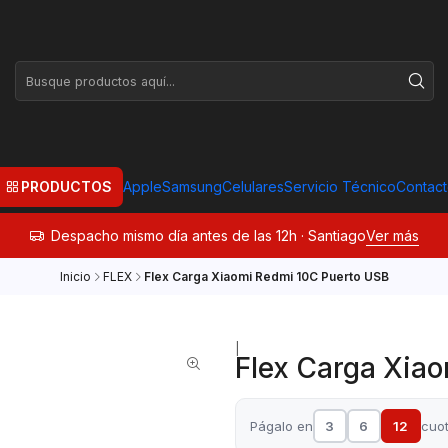
PRODUCTOS
Apple
Samsung
Celulares
Servicio Técnico
Contac
Despacho mismo día antes de las 12h · Santiago
Ver más
Inicio
FLEX
Flex Carga Xiaomi Redmi 10C Puerto USB
|
Flex Carga Xia
Págalo en
3
6
12
cuo