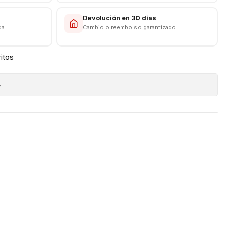
s
Devolución en 30 días
da
Cambio o reembolso garantizado
ritos
s