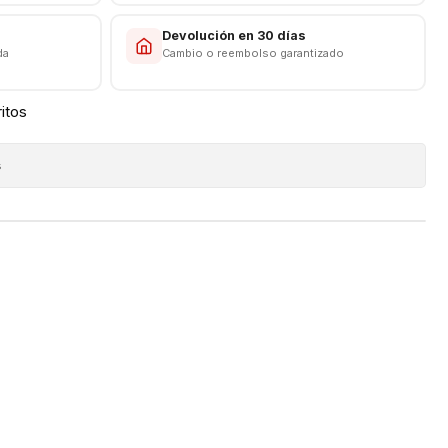
s
Devolución en 30 días
da
Cambio o reembolso garantizado
ritos
s