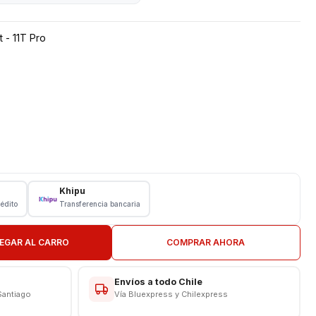
 - 11T Pro
iaomi
Khipu
rédito
Transferencia bancaria
N TIENDA
CAS
EGAR AL CARRO
COMPRAR AHORA
Envíos a todo Chile
Santiago
Vía Bluexpress y Chilexpress