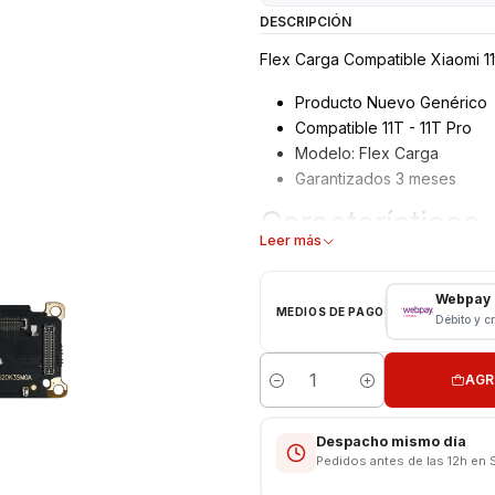
DESCRIPCIÓN
Flex Carga Compatible Xiaomi 11t
Producto Nuevo Genérico
Compatible 11T - 11T Pro
Modelo: Flex Carga
Garantizados 3 meses
Características
Leer más
Flex Carga - Puerto USB X
Tipo: Repuesto
Webpay
MEDIOS DE PAGO
Débito y c
CONSULTE POR INSTALACIÓN E
Respaldo VENTAS ELECTRONI
AGR
Cantidad
Despacho mismo día
Pedidos antes de las 12h en 