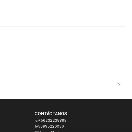
CONTÁCTANOS
+56232239899
56995220030