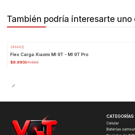
También podría interesarte uno 
289483
|
-16%
OFF
Flex Carga Xiaomi MI 9T - MI 9T Pro
$9.990
$11.900
CATEGORÍAS
Celular
Baterías samsu