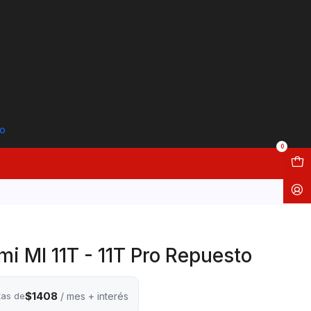
to
0
mi MI 11T - 11T Pro Repuesto
$1408
tas de
/ mes + interés