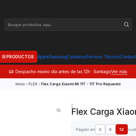
PRODUCTOS
Apple
Samsung
Celulares
Servicio Técnico
Contac
Despacho mismo día antes de las 12h · Santiago
Ver más
Inicio
FLEX
Flex Carga Xiaomi MI 11T - 11T Pro Repuesto
|
Flex Carga Xiao
Págalo en
3
6
12
cuo