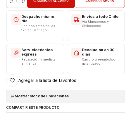
AGREGAR AL CARRO
COMPRAR AHORA
Cantidad
Despacho mismo
Envíos a todo Chile
día
Vía Bluexpress y
Chilexpress
Pedidos antes de las
12h en Santiago
Servicio técnico
Devolución en 30
express
días
Reparación inmediata
Cambio o reembolso
en tienda
garantizado
Agregar a la lista de favoritos
Mostrar stock de ubicaciones
COMPARTIR ESTE PRODUCTO