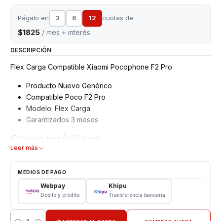
Págalo en
3
6
12
cuotas de
$1825
/ mes + interés
DESCRIPCIÓN
Flex Carga Compatible Xiaomi Pocophone F2 Pro
Producto Nuevo Genérico
Compatible Poco F2 Pro
Modelo: Flex Carga
Garantizados 3 meses
Características
Leer más
Flex Carga Xiaomi
Tipo: Repuesto
MEDIOS DE PAGO
Modelo: Poco F2 Pro
Webpay
Khipu
Débito y crédito
Transferencia bancaria
CONSULTE POR INSTALACION EN TIENDA
Respaldo VENTAS ELECTRONICAS