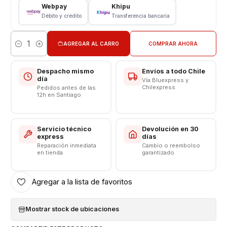
Webpay
Khipu
CONSULTE POR INSTALACIÓN EN TIENDA
Débito y crédito
Transferencia bancaria
Somos VENTAS ELECTRONICAS
AGREGAR AL CARRO
COMPRAR AHORA
Cantidad
Despacho mismo
Envíos a todo Chile
día
Vía Bluexpress y
Chilexpress
Pedidos antes de las
12h en Santiago
Servicio técnico
Devolución en 30
express
días
Reparación inmediata
Cambio o reembolso
en tienda
garantizado
Agregar a la lista de favoritos
Mostrar stock de ubicaciones