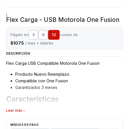
|
Flex Carga - USB Motorola One Fusion
Págalo en
3
6
12
cuotas de
$1075
/ mes + interés
DESCRIPCIÓN
Flex Carga USB Compatible Motorola One Fusion
Producto Nuevo Reemplazo
Compatible con One Fusion
Garantizados 3 meses
Características
Flex carga - Puerto USB
Leer más
Modelo: One Fusion
Repuesto de Reemplazo
MEDIOS DE PAGO