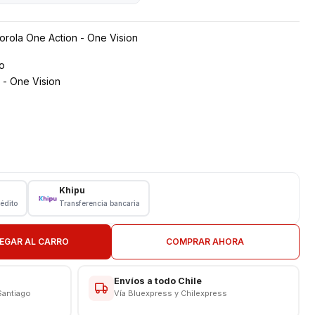
rola One Action - One Vision
o
 - One Vision
Vision
Khipu
rédito
Transferencia bancaria
N TIENDA
EGAR AL CARRO
COMPRAR AHORA
Envíos a todo Chile
Santiago
Vía Bluexpress y Chilexpress