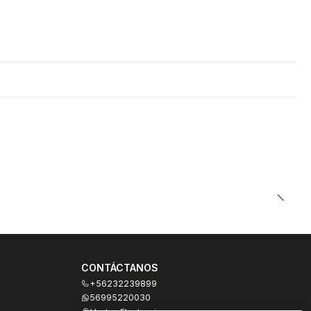
CONTÁCTANOS
+56232239899
56995220030