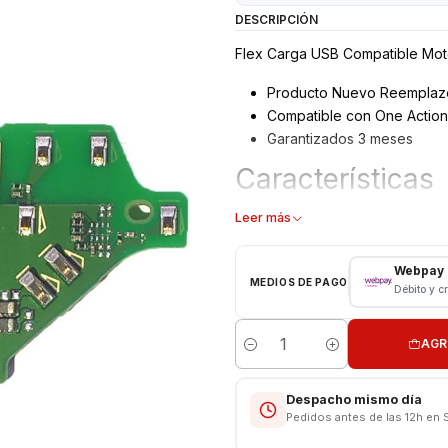
DESCRIPCIÓN
Flex Carga USB Compatible Moto
Producto Nuevo Reemplaz
Compatible con One Action
Garantizados 3 meses
Características
Flex carga - Puerto USB
Leer más
Modelo: One Action - One 
Repuesto de Reemplazo
Webpay
MEDIOS DE PAGO
Débito y c
CONSULTE POR INSTALACIÓN E
Somos VENTAS ELECTRONICAS
AGR
Cantidad
Despacho mismo día
Pedidos antes de las 12h en 