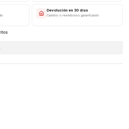
s
Devolución en 30 días
da
Cambio o reembolso garantizado
ritos
s