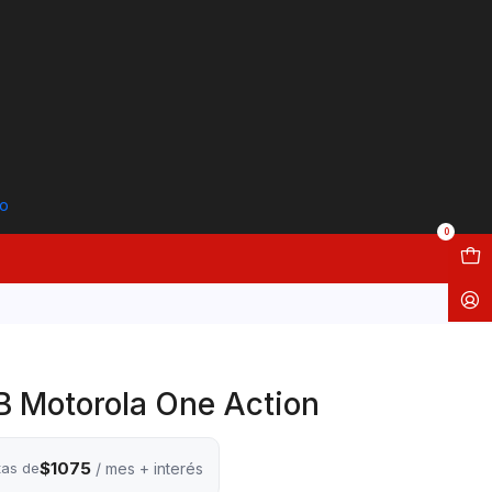
to
0
B Motorola One Action
$1075
tas de
/ mes + interés