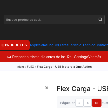
PRODUCTOS
Apple
Samsung
Celulares
Servicio Técnico
Contac
Despacho mismo día antes de las 12h · Santiago
Ver más
Inicio
FLEX
Flex Carga - USB Motorola One Action
|
Flex Carga - US
Págalo en
3
6
12
cuo