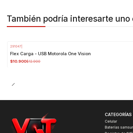
También podría interesarte uno 
291047
|
-16%
OFF
Flex Carga - USB Motorola One Vision
$10.900
$12.900
CATEGORÍAS
Celular
Baterías samsu