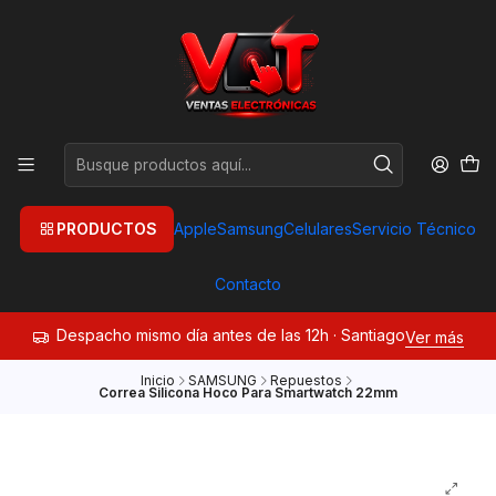
PRODUCTOS
Apple
Samsung
Celulares
Servicio Técnico
Contacto
Despacho mismo día antes de las 12h · Santiago
Ver más
Inicio
SAMSUNG
Repuestos
Correa Silicona Hoco Para Smartwatch 22mm