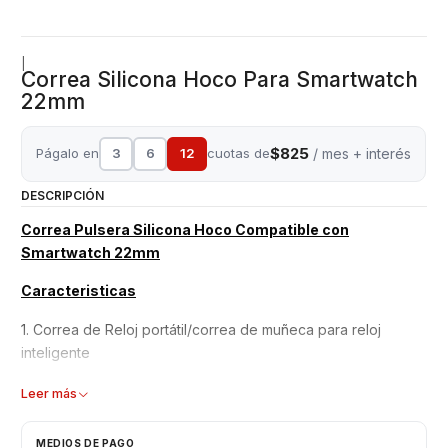
|
Correa Silicona Hoco Para Smartwatch
22mm
$825
Págalo en
3
6
12
cuotas de
/ mes + interés
DESCRIPCIÓN
Correa Pulsera Silicona Hoco Compatible con
Smartwatch 22mm
Caracteristicas
1. Correa de Reloj portátil/correa de muñeca para reloj
inteligente
2. facil de Instalar , resistente al agua, suave
Leer más
3. Fácil de colocar
MEDIOS DE PAGO