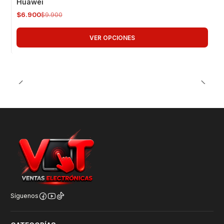
Huawei
Para Haylou GS
$6.900
$9.900
Para Haylou GST
Para Haylou Solar LS05
VER OPCIONES
Para Haylou RT2 / RT
Package Incluye:
1 correa de silicona segun color elejido
Síguenos