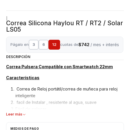
|
Correa Silicona Haylou RT / RT2 / Solar
LS05
$742
Págalo en
3
6
12
cuotas de
/ mes + interés
DESCRIPCIÓN
Correa Pulsera Compatible con Smartwatch 22mm
Características
Correa de Reloj portátil/correa de muñeca para reloj
inteligente
facil de Instalar , resistente al agua, suave
Fácil de colocar
Leer más
Hecho de silicona de alta calidad, ecológico y
saludable
Cómodo de llevar
MEDIOS DE PAGO