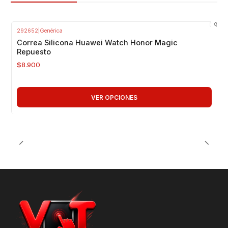
Para Haylou RT2 / RT
Package Incluye:
292652
|
Genérica
1 correa de silicona según color elegido
Correa Silicona Huawei Watch Honor Magic
Repuesto
$8.900
VER OPCIONES