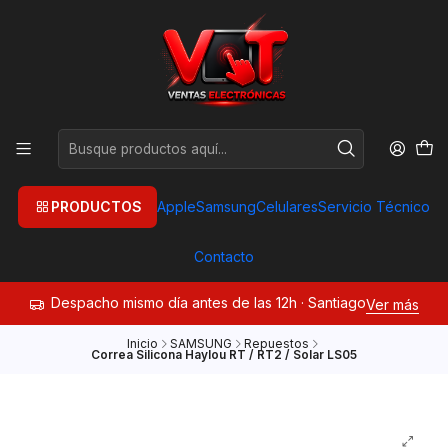
PRODUCTOS
Apple
Samsung
Celulares
Servicio Técnico
Contacto
Despacho mismo día antes de las 12h · Santiago
Ver más
Inicio
SAMSUNG
Repuestos
Correa Silicona Haylou RT / RT2 / Solar LS05