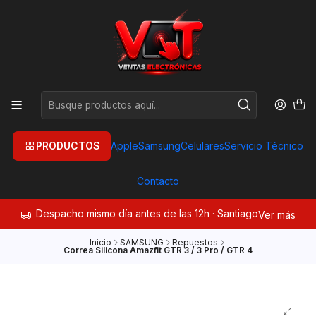
PRODUCTOS
Apple
Samsung
Celulares
Servicio Técnico
Contacto
Despacho mismo día antes de las 12h · Santiago
Ver más
Inicio
SAMSUNG
Repuestos
Correa Silicona Amazfit GTR 3 / 3 Pro / GTR 4