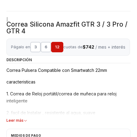
|
Correa Silicona Amazfit GTR 3 / 3 Pro /
GTR 4
$742
Págalo en
3
6
12
cuotas de
/ mes + interés
DESCRIPCIÓN
Correa Pulsera Compatible con Smartwatch 22mm
caracteristicas
1. Correa de Reloj portátil/correa de muñeca para reloj
inteligente
2. facil de Instalar , resistente al agua, suave
Leer más
3. Fácil de colocar
MEDIOS DE PAGO
4. Hecho de silicona de alta calidad, ecológico y saludable