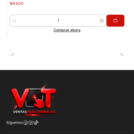
$8.900
Para Haylou GST
Para Haylou Solar LS05
Para Haylou RT2 / RT
Cantidad
Package Incluye:
Comprar ahora
1 correa de silicona segun color elejido
Valor INCLUYE INSTALACIÓN en Nuestra Tienda
Respaldo VENTAS ELECTRONICAS
Gran variedad y repuestos para tu smartphone
Síguenos