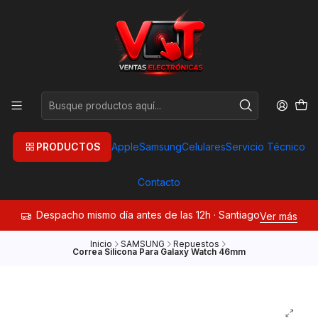
PRODUCTOS
Apple
Samsung
Celulares
Servicio Técnico
Contacto
Despacho mismo día antes de las 12h · Santiago
Ver más
Inicio
SAMSUNG
Repuestos
Correa Silicona Para Galaxy Watch 46mm