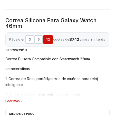
|
Correa Silicona Para Galaxy Watch
46mm
$742
Págalo en
3
6
12
cuotas de
/ mes + interés
DESCRIPCIÓN
Correa Pulsera Compatible con Smartwatch 22mm
caracteristicas
1. Correa de Reloj portátil/correa de muñeca para reloj
inteligente
2. facil de Instalar , resistente al agua, suave
Leer más
3. Fácil de colocar
MEDIOS DE PAGO
4. Hecho de silicona de alta calidad, ecológico y saludable