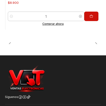
$8.900
Para Haylou GST
Para Haylou Solar LS05
Para Haylou RT2 / RT
Cantidad
Package Incluye:
Comprar ahora
1 correa de silicona segun color elejido
Valor INCLUYE INSTALACIÓN en Nuestra Tienda
Respaldo VENTAS ELECTRONICAS
Gran variedad y repuestos para tu smartphone
Síguenos