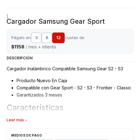
|
Cargador Samsung Gear Sport
Págalo en
3
6
12
cuotas de
$1158
/ mes + interés
DESCRIPCIÓN
Cargador Inalámbrico Compatible Samsung Gear S2 - S3
Producto Nuevo En Caja
Compatible con Gear Sport - S2 - S3 - Frontier - Classic
Garantizados 3 meses
Características
Tamaño de la Base: diámetro 42mm, altura 49mm
Leer más
Tipo Cable Micro Usb
Color: Negro
MEDIOS DE PAGO
Salida: 5v - 1.0A 50-60Hz