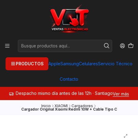
PRODUCTOS
Apple
Samsung
Celulares
Servicio Técnico
Contacto
Despacho mismo día antes de las 12h · Santiago
Ver más
Inicio
XIAOMI
Cargadores
Cargador Original Xiaomi Redmi 10W + Cable Tipo C