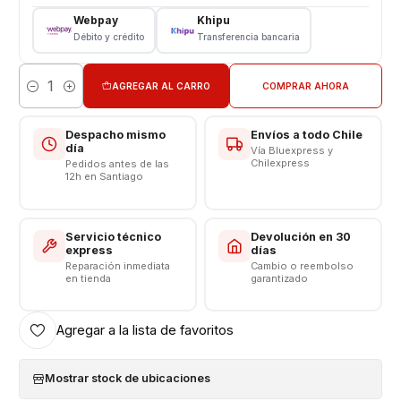
Webpay
Khipu
Cargador Pared Original Xiaomi
Débito y crédito
Transferencia bancaria
Modelo : MDY-09-EW
Cargador con Salida Tipo USB
Color: Blanco
AGREGAR AL CARRO
COMPRAR AHORA
Cantidad
Voltaje Entrada 110-240V - 50/60Hz (0,35A)
Voltaje Salida / 5.0V/2.0A / 10.0W
Despacho mismo
Envíos a todo Chile
CARGA LENTA
día
Vía Bluexpress y
Chilexpress
Pedidos antes de las
Fabricado en China
12h en Santiago
Cable USB A Tipo C
Longitud 1 Metro
Color Blanco
Servicio técnico
Devolución en 30
express
días
Somos VENTAS ELECTRONICAS
Reparación inmediata
Cambio o reembolso
en tienda
garantizado
Agregar a la lista de favoritos
Mostrar stock de ubicaciones