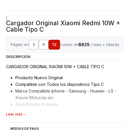
|
Cargador Original Xiaomi Redmi 10W +
Cable Tipo C
$825
Págalo en
3
6
12
cuotas de
/ mes + interés
DESCRIPCIÓN
CARGADOR ORIGINAL XIAOMI 10W + CABLE TIPO C
Producto Nuevo Original
Compatible con Todos los dispositivos Tipo C
Marca Compatible Iphone - Samsung - Huawei - LG -
Xiaomi Motorola etc
Garantizados 6 meses
Características
Leer más
Cargador
MEDIOS DE PAGO