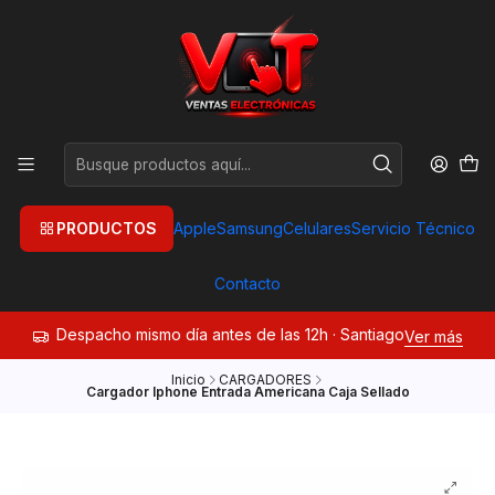
PRODUCTOS
Apple
Samsung
Celulares
Servicio Técnico
Contacto
Despacho mismo día antes de las 12h · Santiago
Ver más
Inicio
CARGADORES
Cargador Iphone Entrada Americana Caja Sellado