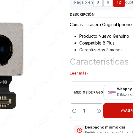
Págalo en
3
6
12
cuo
DESCRIPCIÓN
Camara Trasera Original Iphone 
Producto Nuevo Genuino
Compatible 8 Plus
Garantizados 3 meses
Características
Cámara Trasera Apple
Leer más
Modelo: 8 Plus
Tipo: Repuesto Original
Webpay
MEDIOS DE PAGO
Débito y c
Valor Inlcuye instalación
AGR
Cantidad
Despacho mismo día
Pedidos antes de las 12h en 