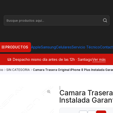
PRODUCTOS
Apple
Samsung
Celulares
Servicio Técnico
Contac
Despacho mismo día antes de las 12h · Santiago
Ver más
cio
SIN CATEGORIA
Camara Trasera Original iPhone 8 Plus Instalada Garan
|
Camara Trasera 
Instalada Garan