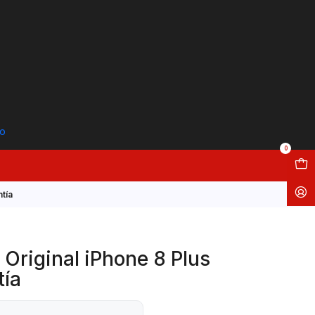
to
0
tía
Original iPhone 8 Plus
tía