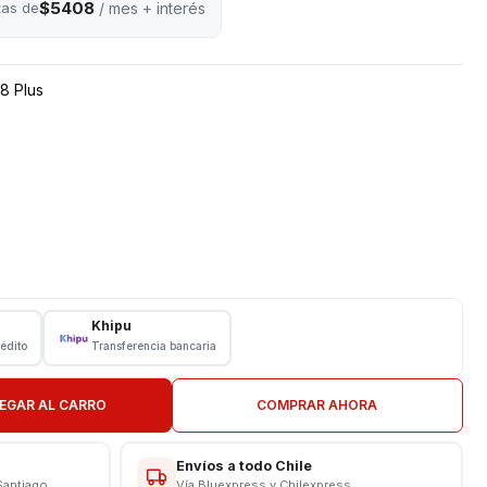
$5408
tas de
/ mes + interés
8 Plus
Khipu
rédito
Transferencia bancaria
EGAR AL CARRO
COMPRAR AHORA
Envíos a todo Chile
Santiago
Vía Bluexpress y Chilexpress