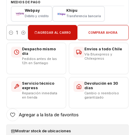
MEDIOS DE PAGO
Webpay
Khipu
VALOR NO INCLUYE INSTALACION
Débito y crédito
Transferencia bancaria
Somos VENTAS ELECTRÓNICAS
AGREGAR AL CARRO
COMPRAR AHORA
Cantidad
Despacho mismo
Envíos a todo Chile
día
Vía Bluexpress y
Chilexpress
Pedidos antes de las
12h en Santiago
Servicio técnico
Devolución en 30
express
días
Reparación inmediata
Cambio o reembolso
en tienda
garantizado
Agregar a la lista de favoritos
Mostrar stock de ubicaciones